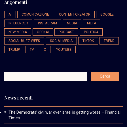
Argomenti
AI
COMUNICAZIONE
CONTENT CREATOR
GOOGLE
INFLUENCER
INSTAGRAM
MEDIA
META
NEW MEDIA
OPENAI
PODCAST
POLITICA
SOCIAL BUZZ WEEK
SOCIAL MEDIA
TIKTOK
TREND
TRUMP
TV
X
YOUTUBE
News recenti
The Democrats’ civil war over Israel is getting worse – Financial
Times