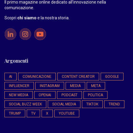
Il primo magazine online dedicato all’innovazione nella
comunicazione.
Scopri
chi siamo
e la nostra storia
.
Argomenti
AI
COMUNICAZIONE
CONTENT CREATOR
GOOGLE
INFLUENCER
INSTAGRAM
MEDIA
META
NEW MEDIA
OPENAI
PODCAST
POLITICA
SOCIAL BUZZ WEEK
SOCIAL MEDIA
TIKTOK
TREND
TRUMP
TV
X
YOUTUBE