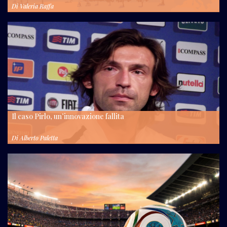
Di
Valeria Raffa
Il caso Pirlo, un’innovazione fallita
Di
Alberto Paletta