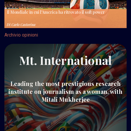
Il Mondiale in cui l'America ha ritrovato il soft power
Di
Carlo Castorina
Archivio opinioni
Mt. International
Leading the most prestigious research
institute on journalism as a woman, with
Mitali Mukherjee