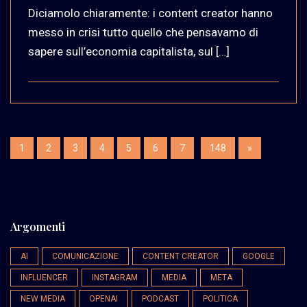
Diciamolo chiaramente: i content creator hanno
messo in crisi tutto quello che pensavamo di
sapere sull’economia capitalista, sul […]
1
2
3
4
5
6
7
148
»
Argomenti
AI
COMUNICAZIONE
CONTENT CREATOR
GOOGLE
INFLUENCER
INSTAGRAM
MEDIA
META
NEW MEDIA
OPENAI
PODCAST
POLITICA