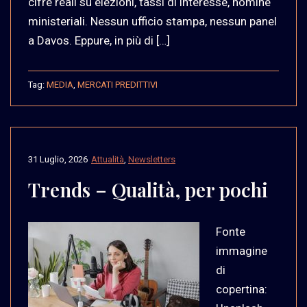
cifre reali su elezioni, tassi di interesse, nomine
ministeriali. Nessun ufficio stampa, nessun panel
a Davos. Eppure, in più di […]
Tag:
MEDIA
,
MERCATI PREDITTIVI
31 Luglio, 2026
Attualità
,
Newsletters
Trends – Qualità, per pochi
Fonte
immagine
di
copertina: