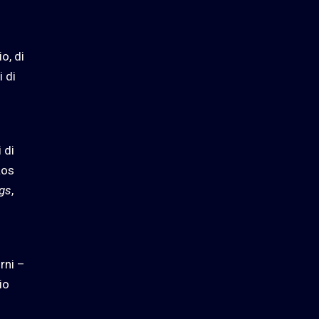
o, di
i di
 di
Los
ngs
,
rni –
io