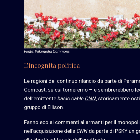
Fonte: Wikimedia Commons
L’incognita politica
Le ragioni del continuo rilancio da parte di Param
Comcast, su cui torneremo – e sembrerebbero legat
dell’emittente
basic cable
CNN
, storicamente osti
gruppo di Ellison.
Fanno eco ai commenti allarmanti per il monopolio
nell’acquisizione della
CNN
da parte di PSKY un gr
alla libertà editoriale dell’emittente.