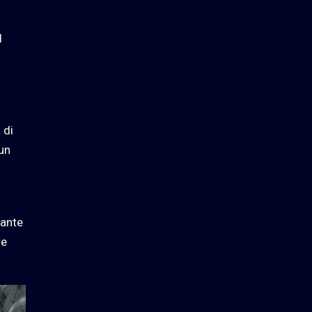
l
 di
 un
tante
re