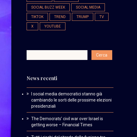
SOCIAL BUZZ WEEK
SOCIAL MEDIA
TIKTOK
TREND
TRUMP
TV
X
YOUTUBE
News recenti
I social media democratici stanno già
cambiando le sorti delle prossime elezioni
presidenziali
The Democrats’ civil war over Israel is
getting worse – Financial Times