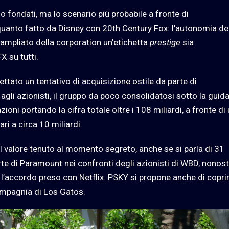
o fondati, ma lo scenario più probabile a fronte di
quanto fatto da Disney con 20th Century Fox: l’autonomia de
ampliato della corporation un’etichetta
prestige
sia
X su tutti.
ettato un tentativo di
acquisizione ostile
da parte di
i azionisti, il gruppo da poco consolidatosi sotto la guida
zioni portando la cifra totale oltre i 108 miliardi, a fronte di
ri a circa 10 miliardi.
l valore tenuto al momento segreto, anche se si parla di 31
rte di Paramount nei confronti degli azionisti di WBD, nonos
o l’accordo preso con Netflix. PSKY si propone anche di copri
ompagnia di Los Gatos.