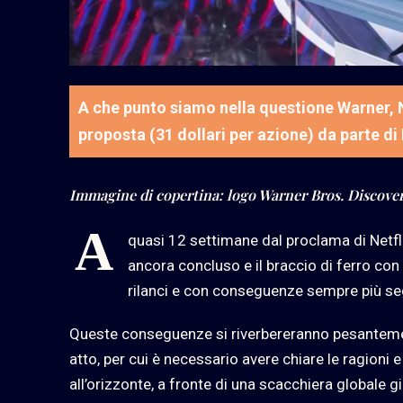
A che punto siamo nella questione Warner, N
proposta (31 dollari per azione) da parte di
Immagine di copertina: logo Warner Bros. Discove
A
quasi 12 settimane dal proclama di Netfli
ancora concluso e il braccio di ferro c
rilanci e con conseguenze sempre più seg
Queste conseguenze si riverbereranno pesantemente
atto, per cui è necessario avere chiare le ragioni 
all’orizzonte, a fronte di una scacchiera globale