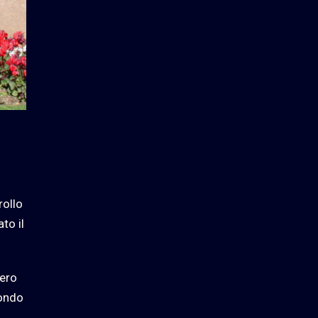
rollo
to il
bero
fondo