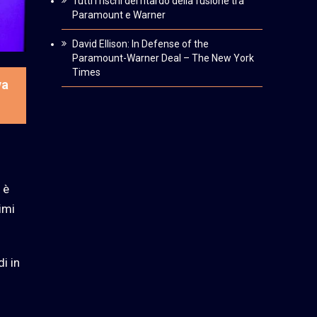
Tutti i rischi del ritardo della fusione tra
Paramount e Warner
David Ellison: In Defense of the
Paramount-Warner Deal – The New York
Times
va
 è
imi
i in