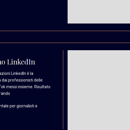
no LinkedIn
azioni LinkedIn è la
a
dai professionisti delle
Tok messi insieme.
Risultato
rando
ale per giornalisti e