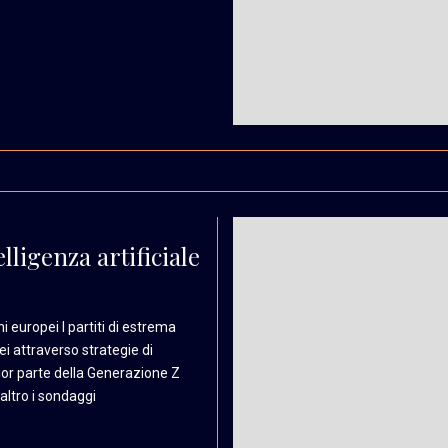
lligenza artificiale
i europei I partiti
di estrema
ei attraverso
strategie di
ior
parte della Generazione
Z
’altro i sondaggi