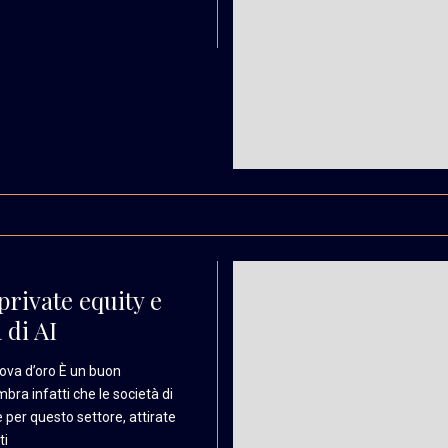
rivate equity e
 di AI
ova d’oro È un buon
embra
infatti che le società
di
 per questo settore,
attirate
ti