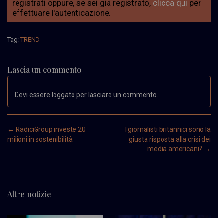
registrati oppure, se sei giá registrato,
clicca qui
per
effettuare l'autenticazione.
Tag:
TREND
Lascia un commento
Devi essere loggato per lasciare un commento.
Post navigation
←
RadiciGroup investe 20
I giornalisti britannici sono la
milioni in sostenibilità
giusta risposta alla crisi dei
media americani?
→
Altre notizie