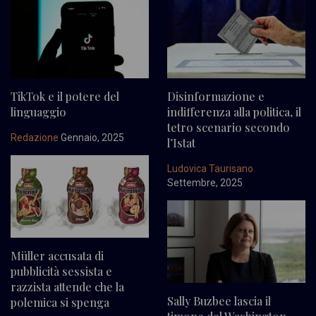
TikTok e il potere del
Disinformazione e
linguaggio
indifferenza alla politica, il
tetro scenario secondo
Redazione
Gennaio, 2025
l’Istat
Ludovica Taurisano
Settembre, 2025
Müller accusata di
pubblicità sessista e
razzista attende che la
Sally Buzbee lascia il
polemica si spenga