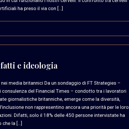
o in cui funzionano i nostri cervelli. Il confronto tra cervelli
tificiali ha preso il via con […]
fatti e ideologia
 nei media britannici Da un sondaggio di FT Strategies –
i consulenza del Financial Times – condotto tra i lavoratori
tate giornalistiche britanniche, emerge come la diversità,
 l’inclusione non rappresentino ancora una priorità per le loro
zioni. Difatti, solo il 18% delle 450 persone intervistate ha
 che la […]