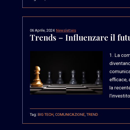
06 Aprile, 2024
Newsletters
Trends – Influenzare il fut
1. La comu
diventand
comunicaz
efficace,
la recent
l’investi
Tag:
BIG TECH
,
COMUNICAZIONE
,
TREND