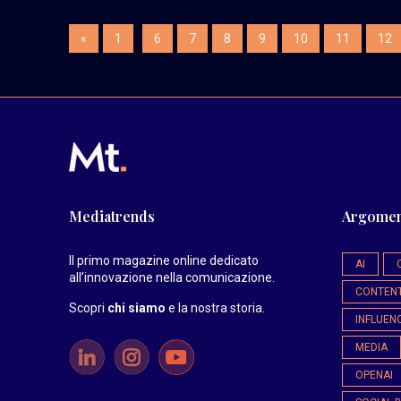
«
1
6
7
8
9
10
11
12
Mediatrends
Argomen
Il primo magazine online dedicato
AI
all’innovazione nella comunicazione.
CONTEN
Scopri
chi siamo
e la nostra storia
.
INFLUEN
MEDIA
OPENAI