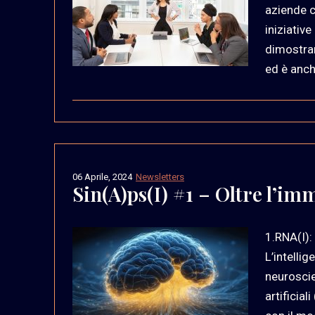
aziende c
iniziative
dimostran
ed è anch
06 Aprile, 2024
Newsletters
Sin(A)ps(I) #1 – Oltre l’im
1.RNA(I):
L’intelli
neuroscie
artificia