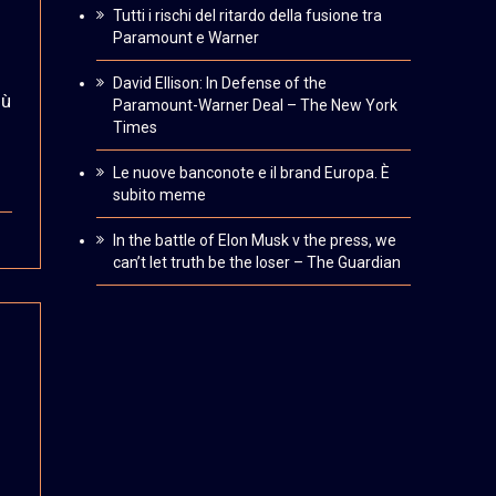
Tutti i rischi del ritardo della fusione tra
Paramount e Warner
David Ellison: In Defense of the
iù
Paramount-Warner Deal – The New York
Times
Le nuove banconote e il brand Europa. È
subito meme
In the battle of Elon Musk v the press, we
can’t let truth be the loser – The Guardian