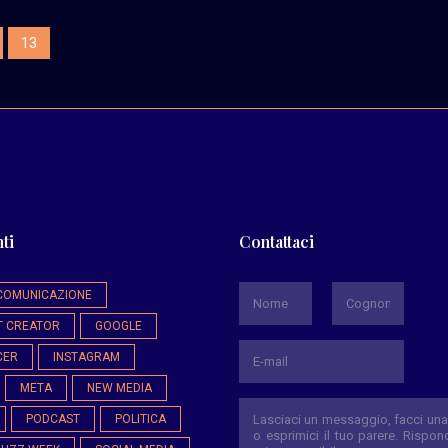
13
ti
Contattaci
*
COMUNICAZIONE
T CREATOR
GOOGLE
Nome
Cognome
CER
INSTAGRAM
META
NEW MEDIA
PODCAST
POLITICA