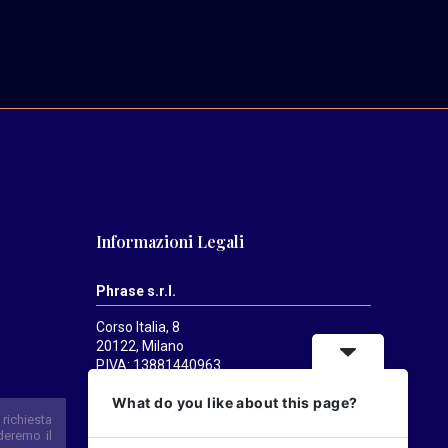
Informazioni Legali
Phrase s.r.l.
Corso Italia, 8
20122, Milano
P.IVA: 13881440963
Mediatrends
è una testata registrata
What do you like about this page?
presso il Tribunale di Milano il 21/07/2025.
Direttore responsabile:
Alessandro