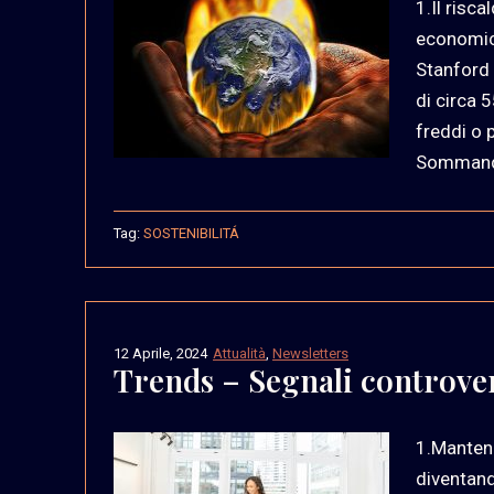
1.Il risc
economica
Stanford 
di circa 
freddi o 
Sommando 
Tag:
SOSTENIBILITÁ
12 Aprile, 2024
Attualità
,
Newsletters
Trends – Segnali controve
1.Mantene
diventand