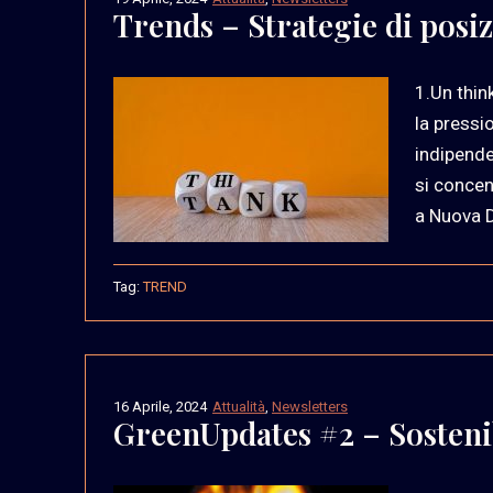
Trends – Strategie di pos
1.Un thin
la pressio
indipende
si concen
a Nuova D
Tag:
TREND
16 Aprile, 2024
Attualità
,
Newsletters
GreenUpdates #2 – Sostenibi