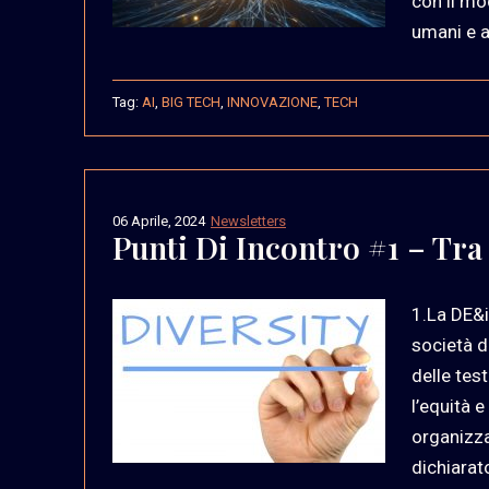
con il mod
umani e ar
Tag:
AI
,
BIG TECH
,
INNOVAZIONE
,
TECH
06 Aprile, 2024
Newsletters
Punti Di Incontro #1 – Tra 
1.La DE&i
società d
delle tes
l’equità e
organizza
dichiarato