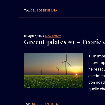
Tag:
D&I
,
SOSTENIBILITÁ
06 Aprile, 2024
Newsletters
GreenUpdates #1 – Teorie e 
1.Un impa
nuovi imp
nell’esec
speriment
con ricad
quelle ch
Tag:
ESG
,
SOSTENIBILITÁ