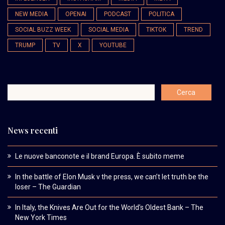
NEW MEDIA
OPENAI
PODCAST
POLITICA
SOCIAL BUZZ WEEK
SOCIAL MEDIA
TIKTOK
TREND
TRUMP
TV
X
YOUTUBE
News recenti
Le nuove banconote e il brand Europa. È subito meme
In the battle of Elon Musk v the press, we can’t let truth be the
loser – The Guardian
In Italy, the Knives Are Out for the World’s Oldest Bank – The
New York Times