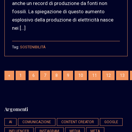
anche un record di produzione da fonti non
fossili. La spiegazione di questo aumento
esplosivo della produzione di elettricità nasce
nei […]
Tag:
SOSTENIBILITÁ
«
1
6
7
8
9
10
11
12
13
Argomenti
AI
COMUNICAZIONE
CONTENT CREATOR
GOOGLE
INFLUENCER
INSTAGRAM
MEDIA
META