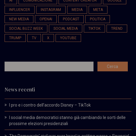
AI
COMUNICAZIONE
CONTENT CREATOR
GOOGLE
INFLUENCER
INSTAGRAM
MEDIA
META
NEW MEDIA
OPENAI
PODCAST
POLITICA
SOCIAL BUZZ WEEK
SOCIAL MEDIA
TIKTOK
TREND
TRUMP
TV
X
YOUTUBE
News recenti
I pro e i contro dell’accordo Disney – TikTok
I social media democratici stanno già cambiando le sorti delle
prossime elezioni presidenziali