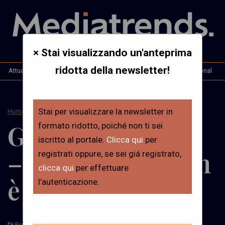
× Stai visualizzando un'anteprima
ridotta della newsletter!
Attualità
Opinioni & Analisi
Interviste
Mt. International
Stai per visualizzare la newsletter in
Home
>
Attualità
GreenUpdates #7
formato ridotto, poiché non ti sei
iscritto al portale.
Clicca qui
per
– Il climate haven
registrati oppure, se sei giá registrato,
clicca qui
per effettuare
è un’utopia?
l'autenticazione.
Di
Redazione
Il 30 Ottobre, 2024