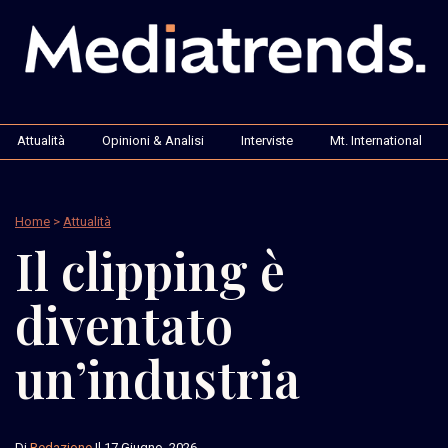
Attualità
Opinioni & Analisi
Interviste
Mt. International
Home
>
Attualità
Il clipping è
diventato
un’industria
Di
Redazione
Il 17 Giugno, 2026