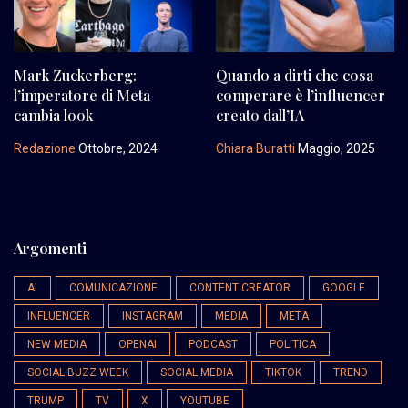
Mark Zuckerberg:
Quando a dirti che cosa
l’imperatore di Meta
comperare è l’influencer
cambia look
creato dall’IA
Redazione
Ottobre, 2024
Chiara Buratti
Maggio, 2025
Argomenti
AI
COMUNICAZIONE
CONTENT CREATOR
GOOGLE
INFLUENCER
INSTAGRAM
MEDIA
META
NEW MEDIA
OPENAI
PODCAST
POLITICA
SOCIAL BUZZ WEEK
SOCIAL MEDIA
TIKTOK
TREND
TRUMP
TV
X
YOUTUBE