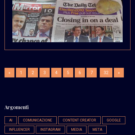
«
1
2
3
4
5
6
7
32
»
Argomenti
AI
COMUNICAZIONE
CONTENT CREATOR
GOOGLE
INFLUENCER
INSTAGRAM
MEDIA
META