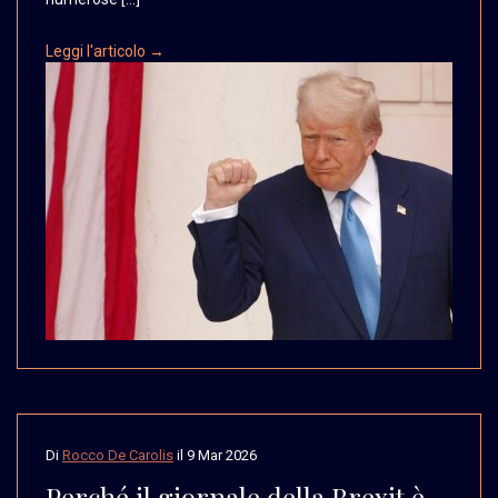
Leggi l'articolo →
Di
Rocco De Carolis
il
9 Mar 2026
Perché il giornale della Brexit è