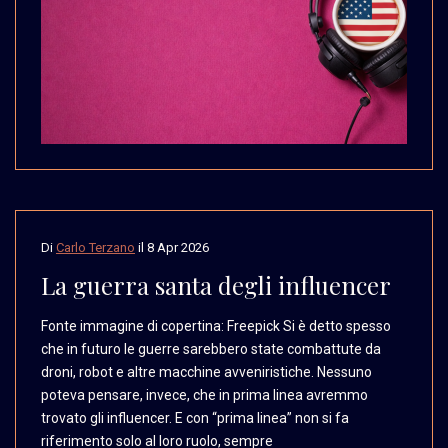
Di
Carlo Terzano
il
8 Apr 2026
La guerra santa degli influencer
Fonte immagine di copertina:
Freepick Si è detto spesso
che in futuro le guerre
sarebbero state combattute
da
droni, robot e altre
macchine avveniristiche.
Nessuno
poteva pensare,
invece, che in prima linea
avremmo
trovato gli influencer.
E con “prima linea” non
si fa
riferimento solo
al loro ruolo, sempre