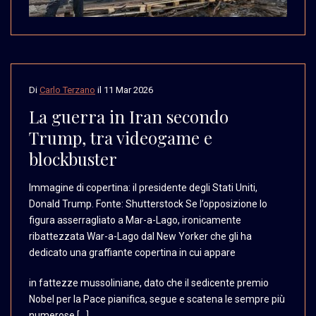
Di
Carlo Terzano
il
11 Mar 2026
La guerra in Iran secondo
Trump, tra videogame e
blockbuster
Immagine di copertina:
il presidente degli Stati
Uniti,
Donald Trump. Fonte:
Shutterstock Se l’opposizione
lo
figura asserragliato
a Mar-a-Lago, ironicamente
ribattezzata War-a-Lago
dal New Yorker che gli
ha
dedicato una graffiante
copertina in cui appare
in fattezze mussoliniane, dato che il sedicente premio
Nobel per la Pace pianifica, segue e scatena le sempre più
numerose […]