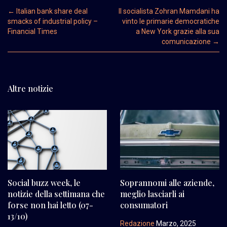
Post navigation
←
Italian bank share deal
Il socialista Zohran Mamdani ha
smacks of industrial policy –
vinto le primarie democratiche
Financial Times
a New York grazie alla sua
comunicazione
→
Altre notizie
Social buzz week, le
Soprannomi alle aziende,
notizie della settimana che
meglio lasciarli ai
forse non hai letto (07-
consumatori
13/10)
Redazione
Marzo, 2025