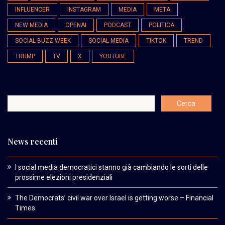
INFLUENCER
INSTAGRAM
MEDIA
META
NEW MEDIA
OPENAI
PODCAST
POLITICA
SOCIAL BUZZ WEEK
SOCIAL MEDIA
TIKTOK
TREND
TRUMP
TV
X
YOUTUBE
News recenti
I social media democratici stanno già cambiando le sorti delle
prossime elezioni presidenziali
The Democrats’ civil war over Israel is getting worse – Financial
Times