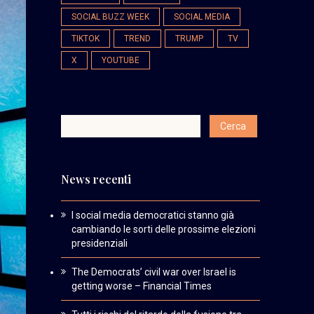
SOCIAL BUZZ WEEK
SOCIAL MEDIA
TIKTOK
TREND
TRUMP
TV
X
YOUTUBE
News recenti
I social media democratici stanno già
cambiando le sorti delle prossime elezioni
presidenziali
The Democrats’ civil war over Israel is
getting worse – Financial Times