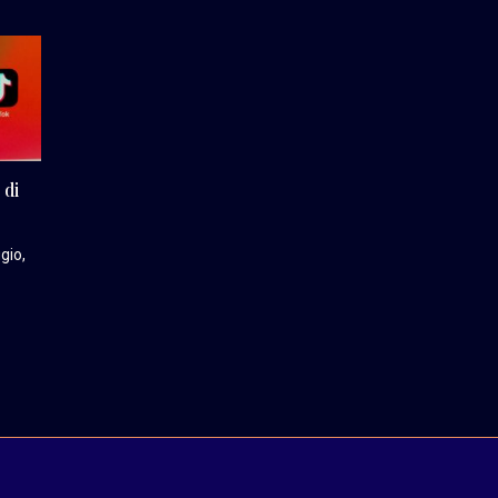
 di
gio,