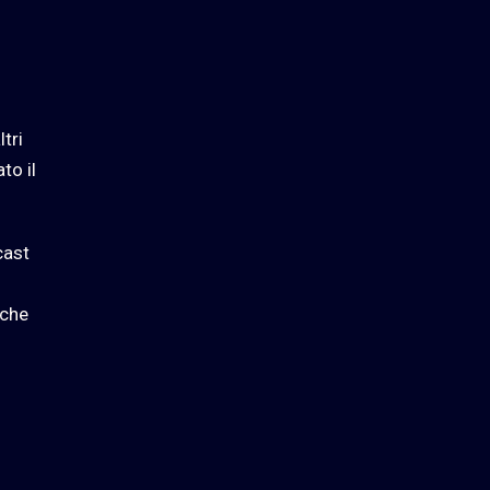
tri
to il
cast
 che