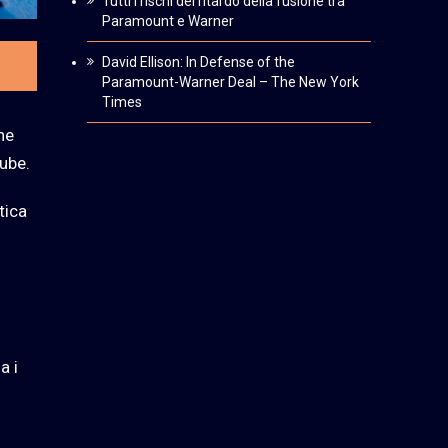
Tutti i rischi del ritardo della fusione tra
Paramount e Warner
David Ellison: In Defense of the
Paramount-Warner Deal – The New York
Times
he
ube.
tica
a i