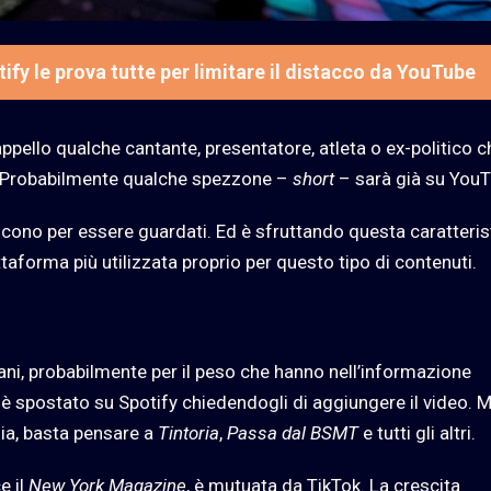
ify le prova tutte per limitare il distacco da YouTube
appello qualche cantante, presentatore, atleta o ex-politico c
i. Probabilmente qualche spezzone –
short
– sarà già su YouT
cono per essere guardati. Ed è sfruttando questa caratteris
forma più utilizzata proprio per questo tipo di contenuti.
ni, probabilmente per il peso che hanno nell’informazione
è spostato su Spotify chiedendogli di aggiungere il video. M
lia, basta pensare a
Tintoria
,
Passa dal BSMT
e tutti gli altri.
e il
New York Magazine
, è mutuata da TikTok. La crescita