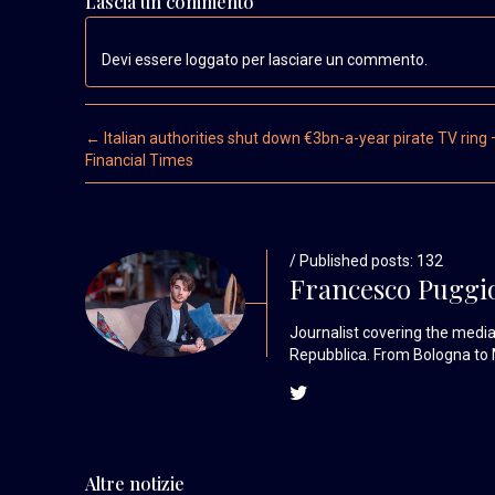
Lascia un commento
Devi essere loggato per lasciare un commento.
Post navigation
←
Italian authorities shut down €3bn-a-year pirate TV ring 
Financial Times
/ Published posts: 132
Francesco Puggi
Journalist covering the media 
Repubblica. From Bologna to 
Altre notizie