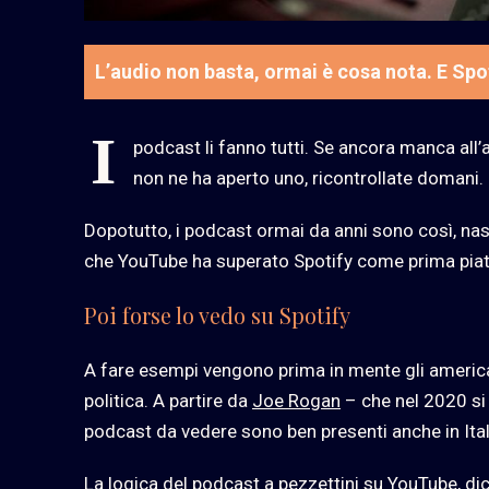
L’audio non basta, ormai è cosa nota. E Spot
I
podcast li fanno tutti. Se ancora manca all’
non ne ha aperto uno, ricontrollate doman
Dopotutto, i podcast ormai da anni sono così, nas
che YouTube ha superato Spotify come prima piatta
Poi forse lo vedo su Spotify
A fare esempi vengono prima in mente gli america
politica. A partire da
Joe Rogan
– che nel 2020 si 
podcast da vedere sono ben presenti anche in Ita
La logica del podcast a pezzettini su YouTube, dic