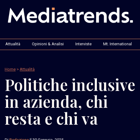
Attualità
Opinioni & Analisi
Interviste
Mt. International
Home
>
Attualità
Politiche inclusive
in azienda, chi
resta e chi va
Di
Redazione
Il 30 Gennaio, 2025