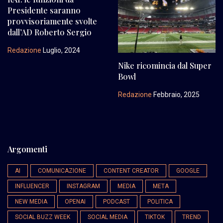
Presidente saranno
provvisoriamente svolte
dall’AD Roberto Sergio
Redazione
Luglio, 2024
Nike ricomincia dal Super
Bowl
Redazione
Febbraio, 2025
Argomenti
AI
COMUNICAZIONE
CONTENT CREATOR
GOOGLE
INFLUENCER
INSTAGRAM
MEDIA
META
NEW MEDIA
OPENAI
PODCAST
POLITICA
SOCIAL BUZZ WEEK
SOCIAL MEDIA
TIKTOK
TREND