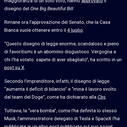
maggioranza di un solo voto, hanno
approvato
il
disegno del
One Big Beautiful Bill
.
Rimane ora l’approvazione del Senato, che la Casa
Bianca vuole ottenere entro il
4 luglio
.
“Questo disegno di legge enorme, scandaloso e pieno
di favoritismi è un abominio disgustoso. Vergogna a
chi l’ha votato: sapete di aver sbagliato”, ha scritto in un
post su X
.
Secondo l’imprenditore, infatti, il disegno di legge
“aumenta il deficit di bilancio” e “mina il lavoro svolto
dal team del Doge”, come ha dichiarato alla
Cbs
.
Tuttavia, la “vera bomba”, come l’ha definita lo stesso
Musk, l’amministratore delegato di Tesla e SpaceX l’ha
pubblicata in un altro
post
pubblicato sul suo social