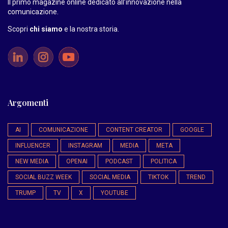
Il primo magazine online dedicato all’innovazione nella
comunicazione.
Scopri
chi siamo
e la nostra storia
.
Argomenti
AI
COMUNICAZIONE
CONTENT CREATOR
GOOGLE
INFLUENCER
INSTAGRAM
MEDIA
META
NEW MEDIA
OPENAI
PODCAST
POLITICA
SOCIAL BUZZ WEEK
SOCIAL MEDIA
TIKTOK
TREND
TRUMP
TV
X
YOUTUBE