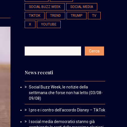
SOCIAL BUZZ WEEK
SOCIAL MEDIA
TIKTOK
TREND
TRUMP
TV
X
YOUTUBE
News recenti
Social Buzz Week, le notizie della
settimana che forse non hai letto (03/08-
09/08)
I pro e i contro dell’accordo Disney – TikTok
I social media democratici stanno già