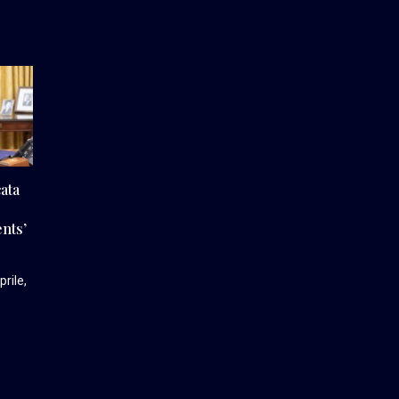
ata
nts’
rile,