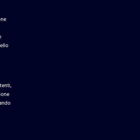
one
e
ello
enti,
zione
tando