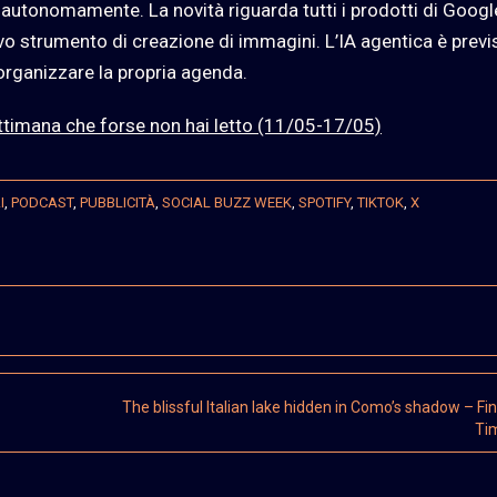
autonomamente. La novità riguarda tutti i prodotti di Google
o strumento di creazione di immagini. L’IA agentica è previ
 organizzare la propria agenda.
ettimana che forse non hai letto (11/05-17/05)
I
,
PODCAST
,
PUBBLICITÀ
,
SOCIAL BUZZ WEEK
,
SPOTIFY
,
TIKTOK
,
X
The blissful Italian lake hidden in Como’s shadow – Fin
Ti