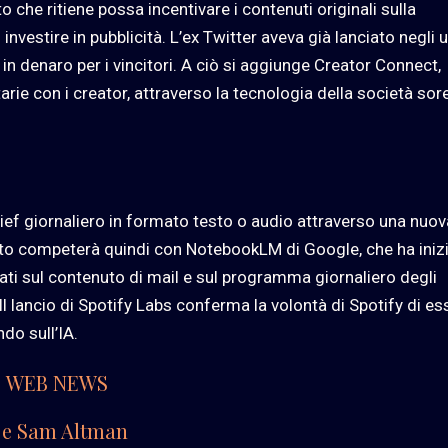
che ritiene possa incentivare i contenuti originali sulla
vestire in pubblicità. L’ex Twitter aveva già lanciato negli u
n denaro per i vincitori. A ciò si aggiunge Creator Connect,
ie con i creator, attraverso la tecnologia della società sore
rief giornaliero in formato testo o audio attraverso una nuov
to competerà quindi con NotebookLM di Google, che ha iniz
ti sul contenuto di mail e sul programma giornaliero degli
e. Il lancio di Spotify Labs conferma la volontà di Spotify di e
ndo sull’IA.
WEB NEWS
I e Sam Altman