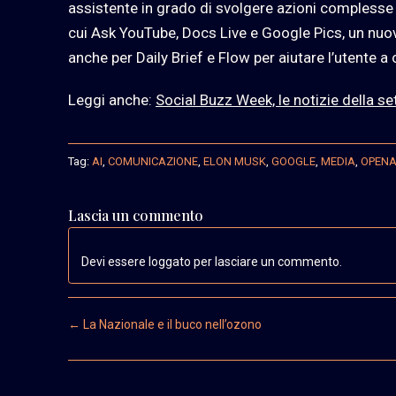
assistente in grado di svolgere azioni complesse 
cui Ask YouTube, Docs Live e Google Pics, un nuov
anche per Daily Brief e Flow per aiutare l’utente a
Leggi anche:
Social Buzz Week, le notizie della s
Tag:
AI
,
COMUNICAZIONE
,
ELON MUSK
,
GOOGLE
,
MEDIA
,
OPENA
Lascia un commento
Devi essere loggato per lasciare un commento.
Post navigation
←
La Nazionale e il buco nell’ozono