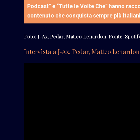
Podcast” e “Tutte le Volte Che” hanno racco
contenuto che conquista sempre più italian
Foto: J-Ax, Pedar, Matteo Lenardon. Fonte: Spotif
Intervista a J‑Ax, Pedar, Matteo Lenardon