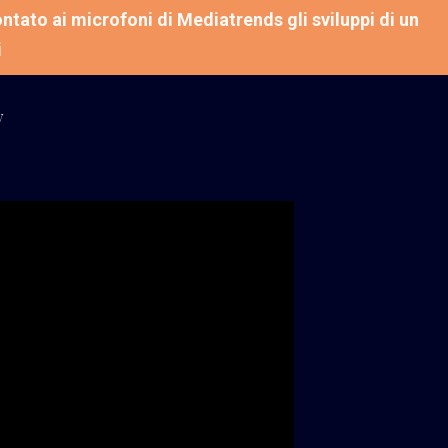
ntato ai microfoni di Mediatrends gli sviluppi di un
i
y