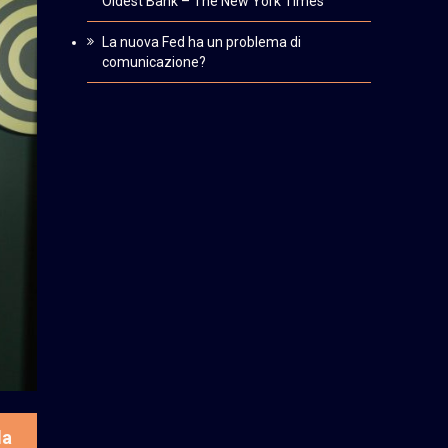
Oldest Bank – The New York Times
La nuova Fed ha un problema di
comunicazione?
la