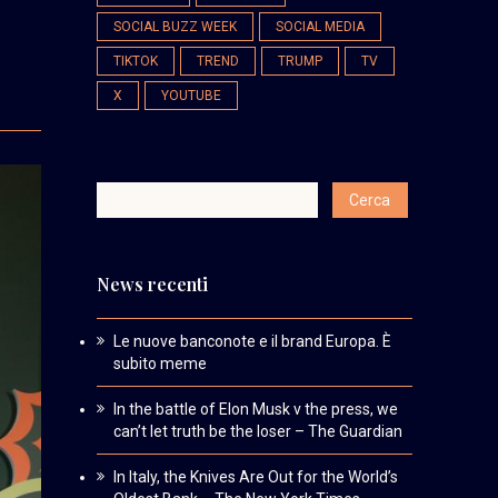
SOCIAL BUZZ WEEK
SOCIAL MEDIA
TIKTOK
TREND
TRUMP
TV
X
YOUTUBE
News recenti
Le nuove banconote e il brand Europa. È
subito meme
In the battle of Elon Musk v the press, we
can’t let truth be the loser – The Guardian
In Italy, the Knives Are Out for the World’s