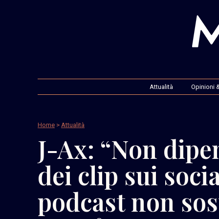
Attualità
Opinioni &
Home
>
Attualità
J-Ax: “Non dipe
dei clip sui soci
podcast non sost