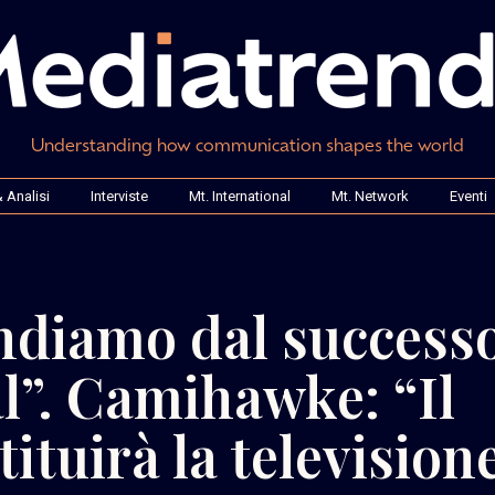
Understanding how communication shapes the world
 Analisi
Interviste
Mt. International
Mt. Network
Eventi
ndiamo dal success
al”. Camihawke: “Il
ituirà la television