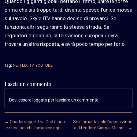
Quando i giganti globali dettano il ritmo, unire le forze
prima che sia troppo tardi diventa spesso l’unica mossa
sul tavolo. Sky e ITV hanno deciso di provarci. Se
funziona, altri seguiranno la stessa strada. Se i
regolatori dicono no, la televisione europea dovrà
trovare un’altra risposta, e avrà poco tempo per farlo.
Tag:
NETFLIX
,
TV
,
YOUTUBE
Lascia un commento
Devi essere loggato per lasciare un commento.
Post navigation
←
Charlamagne Tha God è una
Se è rimasta solo l’opposizione
lezione per chi comunica oggi
a difendere Giorgia Meloni…
→