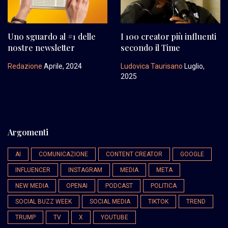
Uno sguardo al #1 delle
I 100 creator più influenti
nostre newsletter
secondo il Time
Redazione
Aprile, 2024
Ludovica Taurisano
Luglio,
2025
Argomenti
AI
COMUNICAZIONE
CONTENT CREATOR
GOOGLE
INFLUENCER
INSTAGRAM
MEDIA
META
NEW MEDIA
OPENAI
PODCAST
POLITICA
SOCIAL BUZZ WEEK
SOCIAL MEDIA
TIKTOK
TREND
TRUMP
TV
X
YOUTUBE