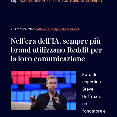
Tag:
LACOSTE
,
NIKE
,
PUBBLICITÀ
,
SOSTENIBILITÁ
,
SUPERDRY
20 Ottobre, 2025
Attualità
,
Corporate & Brand
Nell’era dell’IA, sempre più
brand utilizzano Reddit per
la loro comunicazione
Foto di
copertina:
Steve
Huffman,
co-
fondatore e