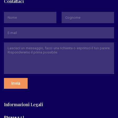
Contattaci
*
Nome
Cognome
Invia
Informazioni Legali
Phrase s.r.l.