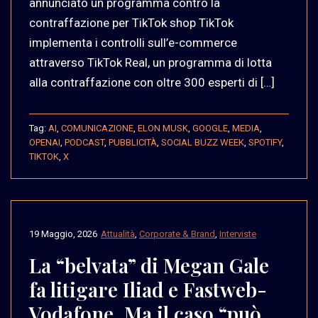
annunciato un programma contro la
contraffazione per TikTok shop TikTok
implementa i controlli sull’e-commerce
attraverso TikTok Real, un programma di lotta
alla contraffazione con oltre 300 esperti di […]
Tag:
AI
,
COMUNICAZIONE
,
ELON MUSK
,
GOOGLE
,
MEDIA
,
OPENAI
,
PODCAST
,
PUBBLICITÀ
,
SOCIAL BUZZ WEEK
,
SPOTIFY
,
TIKTOK
,
X
19 Maggio, 2026
Attualità
,
Corporate & Brand
,
Interviste
La “belvata” di Megan Gale
fa litigare Iliad e Fastweb-
Vodafone. Ma il caso “può