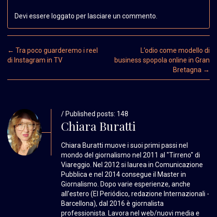
Devi essere loggato per lasciare un commento.
Post navigation
←
Tra poco guarderemo i reel
L’odio come modello di
di Instagram in TV
business spopola online in Gran
Bretagna
→
/ Published posts: 148
Chiara Buratti
Chiara Buratti muove i suoi primi passi nel
mondo del giornalismo nel 2011 al "Tirreno" di
Viareggio. Nel 2012 si laurea in Comunicazione
Pubblica e nel 2014 consegue il Master in
Giornalismo. Dopo varie esperienze, anche
all'estero (El Periódico, redazione Internazionali -
Barcellona), dal 2016 è giornalista
professionista. Lavora nel web/nuovi media e