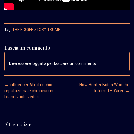
Tag:
THE BIGGER STORY
,
TRUMP
Lascia un commento
Devi essere loggato per lasciare un commento.
Post navigation
←
Influencer AI e il rischio
How Hunter Biden Won the
reputazionale che nessun
Internet – Wired
→
brand vuole vedere
Altre notizie