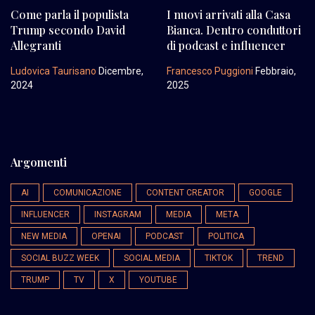
Come parla il populista
I nuovi arrivati alla Casa
Trump secondo David
Bianca. Dentro conduttori
Allegranti
di podcast e influencer
Ludovica Taurisano
Dicembre,
Francesco Puggioni
Febbraio,
2024
2025
Argomenti
AI
COMUNICAZIONE
CONTENT CREATOR
GOOGLE
INFLUENCER
INSTAGRAM
MEDIA
META
NEW MEDIA
OPENAI
PODCAST
POLITICA
SOCIAL BUZZ WEEK
SOCIAL MEDIA
TIKTOK
TREND
TRUMP
TV
X
YOUTUBE