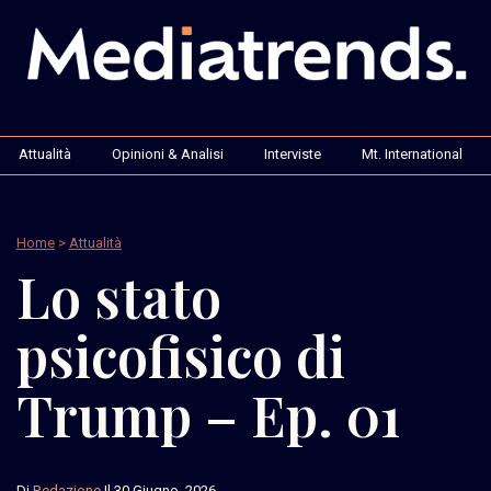
Attualità
Opinioni & Analisi
Interviste
Mt. International
Home
>
Attualità
Lo stato
psicofisico di
Trump – Ep. 01
Di
Redazione
Il 30 Giugno, 2026