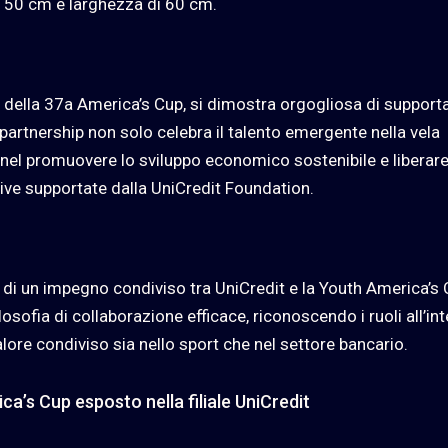
i 50 cm e larghezza di 60 cm.
r della 37a America’s Cup, si dimostra orgogliosa di supporta
partnership non solo celebra il talento emergente nella vela
 nel promuovere lo sviluppo economico sostenibile e liberare 
tive supportate dalla UniCredit Foundation.
 di un impegno condiviso tra UniCredit e la Youth America’s
ilosofia di collaborazione efficace, riconoscendo i ruoli all’in
alore condiviso sia nello sport che nel settore bancario.
ica’s Cup esposto nella filiale UniCredit