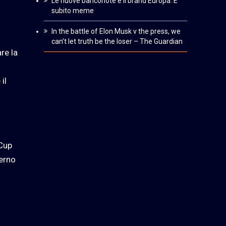
Le nuove banconote e il brand Europa. È
subito meme
In the battle of Elon Musk v the press, we
can’t let truth be the loser – The Guardian
re la
il
 Cup
terno