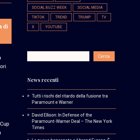
SOCIAL BUZZ WEEK
SOCIAL MEDIA
TIKTOK
TREND
TRUMP
TV
a di
X
YOUTUBE
a
ori
News recenti
Tutti i rischi del ritardo della fusione tra
Paramount e Warner
David Ellison: In Defense of the
Paramount-Warner Deal – The New York
n Cup
Times
n