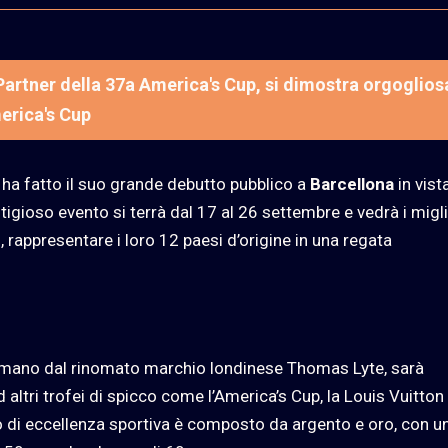
Partner della 37a America's Cup, si dimostra orgoglios
erica's Cup
ha fatto il suo grande debutto pubblico a
Barcellona
in vist
gioso evento si terrà dal 17 al 26 settembre e vedrà i migli
i, rappresentare i loro 12 paesi d’origine in una regata
 a mano dal rinomato marchio londinese Thomas Lyte, sarà
 altri trofei di spicco come l’America’s Cup, la Louis Vuitto
 di eccellenza sportiva è composto da argento e oro, con u