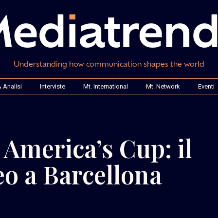
Understanding how communication shapes the world
 Analisi
Interviste
Mt. International
Mt. Network
Eventi
 America’s Cup: il
eo a Barcellona