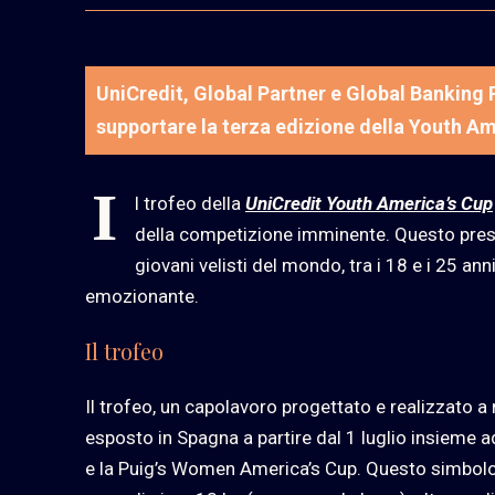
UniCredit, Global Partner e Global Banking 
supportare la terza edizione della Youth Am
I
l trofeo della
UniCredit Youth America’s Cup
della competizione imminente. Questo presti
giovani velisti del mondo, tra i 18 e i 25 ann
emozionante.
Il trofeo
Il trofeo, un capolavoro progettato e realizzato
esposto in Spagna a partire dal 1 luglio insieme ad
e la Puig’s Women America’s Cup. Questo simbolo