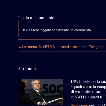
Lascia un commento
Devi essere loggato per lasciare un commento.
Post navigation
←
La comunità LGBTQIA+ russa si nasconde su Telegram
Altre notizie
INWIT celebra la su
squadra con la cam
di comunicazione
#INWITsiamoNOI
Redazione
Luglio, 2024