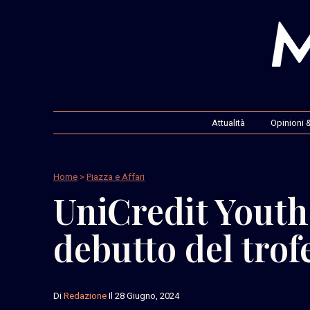
Attualità
Opinioni &
Home
>
Piazza e Affari
UniCredit Youth
debutto del trof
Di
Redazione
Il 28 Giugno, 2024