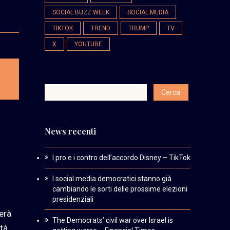
SOCIAL BUZZ WEEK
SOCIAL MEDIA
TIKTOK
TREND
TRUMP
TV
X
YOUTUBE
News recenti
I pro e i contro dell’accordo Disney – TikTok
I social media democratici stanno già
cambiando le sorti delle prossime elezioni
presidenziali
erà
The Democrats’ civil war over Israel is
tà