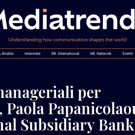
Understanding how communication shapes the world
 Analisi
Interviste
Mt. International
Mt. Network
Eventi
anageriali per
, Paola Papanicolao
nal Subsidiary Bank