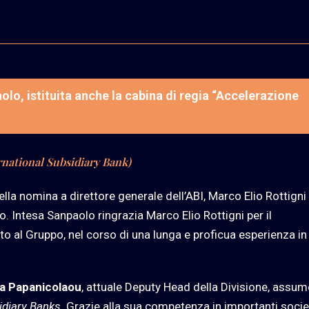
o, istituita anche la cabina di regia “Accelerazione
rnational Subsidiary Bank)
la nomina a direttore generale dell’ABI, Marco Elio Rottigni
o. Intesa Sanpaolo ringrazia Marco Elio Rottigni per il
to al Gruppo, nel corso di una lunga e proficua esperienza in
a Papanicolaou
, attuale Deputy Head della Divisione, assum
idiary Banks
. Grazie alla sua competenza in importanti socie