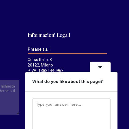
Informazioni Legali
Phrase s.r.l.
Corso Italia, 8
20122, Milano
P.IVA: 13881440963
Mediatrends
è una testata registrata
What do you like about this page?
presso il Tribunale di Milano il 21/07/2025.
Direttore responsabile:
Alessandro
Pavanati
Direttore editoriale:
Carlo Castorina