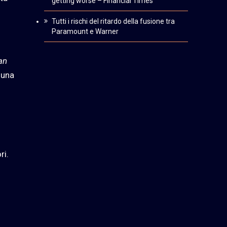
getting worse – Financial Times
Tutti i rischi del ritardo della fusione tra
Paramount e Warner
an
 una
ri.