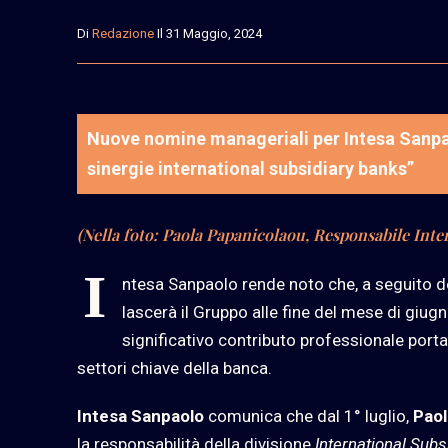
Di
Redazione
Il 31 Maggio, 2024
Nuove nomine manageriali per Intesa Sanpaol
sinergie international subsidiary banks”
(Nella foto: Paola Papanicolaou, Responsabile Inte
I
ntesa Sanpaolo rende noto che, a seguito del
lascerà il Gruppo alle fine del mese di giugn
significativo contributo professionale porta
settori chiave della banca.
Intesa Sanpaolo
comunica che dal 1° luglio,
Paol
la responsabilità della divisione
International Subs