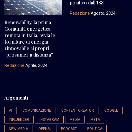
positivo dall’ISS
Redazione
Agosto, 2024
Renewability, la prima
Comunità energetica
remota in Italia, avvia le
forniture di energia
rinnovabile ai propri
“prosumer a distanza”
Redazione
Aprile, 2024
Argomenti
AI
COMUNICAZIONE
CONTENT CREATOR
GOOGLE
INFLUENCER
INSTAGRAM
MEDIA
META
NEW MEDIA
OPENAI
PODCAST
POLITICA