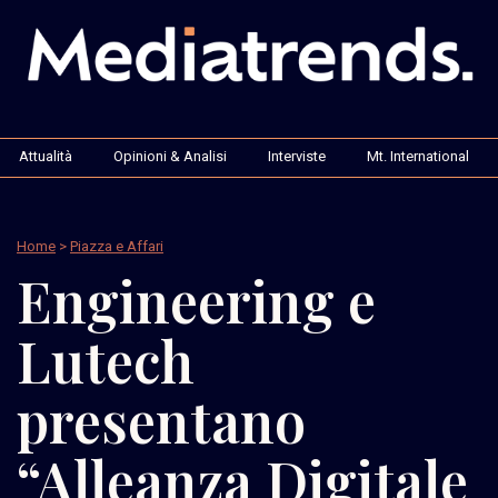
Attualità
Opinioni & Analisi
Interviste
Mt. International
Home
>
Piazza e Affari
Engineering e
Lutech
presentano
“Alleanza Digitale