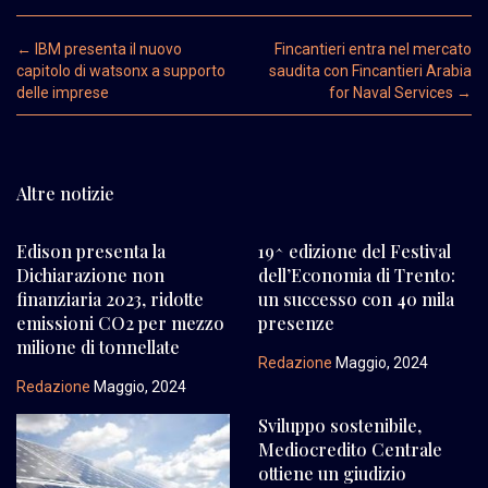
Post navigation
←
IBM presenta il nuovo
Fincantieri entra nel mercato
capitolo di watsonx a supporto
saudita con Fincantieri Arabia
delle imprese
for Naval Services
→
Altre notizie
Edison presenta la
19^ edizione del Festival
Dichiarazione non
dell’Economia di Trento:
finanziaria 2023, ridotte
un successo con 40 mila
emissioni CO2 per mezzo
presenze
milione di tonnellate
Redazione
Maggio, 2024
Redazione
Maggio, 2024
Sviluppo sostenibile,
Mediocredito Centrale
ottiene un giudizio