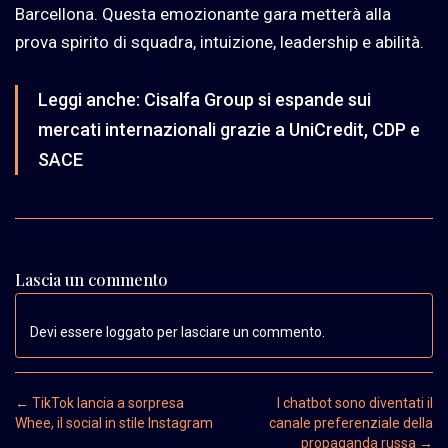
Barcellona. Questa emozionante gara metterà alla
prova spirito di squadra, intuizione, leadership e abilità.
Leggi anche:
Cisalfa Group si espande sui
mercati internazionali grazie a UniCredit, CDP e
SACE
Lascia un commento
Devi essere loggato per lasciare un commento.
Post navigation
←
TikTok lancia a sorpresa
I chatbot sono diventati il
Whee, il social in stile Instagram
canale preferenziale della
propaganda russa
→