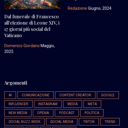
Redazione
Giugno, 2024
Dal funerale di Francesco
all’elezione di Leone XIV, i
17 giorni più social del
Vaticano
Domenico Giordano
Maggio,
2025
Argomenti
AI
COMUNICAZIONE
CONTENT CREATOR
GOOGLE
INFLUENCER
INSTAGRAM
MEDIA
META
NEW MEDIA
OPENAI
PODCAST
POLITICA
SOCIAL BUZZ WEEK
SOCIAL MEDIA
TIKTOK
TREND