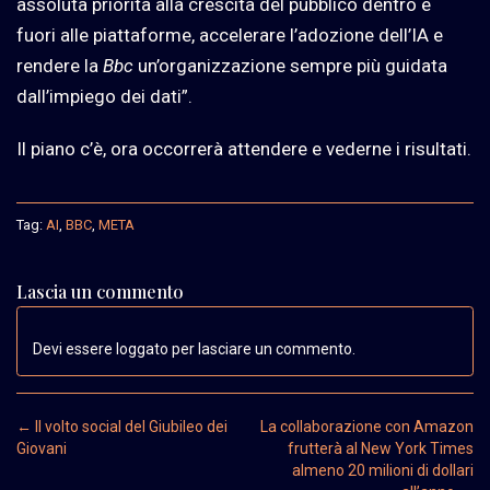
assoluta priorità alla crescita del pubblico dentro e
fuori alle piattaforme, accelerare l’adozione dell’IA e
rendere la
Bbc
un’organizzazione sempre più guidata
dall’impiego dei dati”.
Il piano c’è, ora occorrerà attendere e vederne i risultati.
Tag:
AI
,
BBC
,
META
Lascia un commento
Devi essere loggato per lasciare un commento.
Post navigation
←
Il volto social del Giubileo dei
La collaborazione con Amazon
Giovani
frutterà al New York Times
almeno 20 milioni di dollari