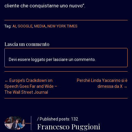
cliente che conquistarne uno nuovo”.
Tag:
AI
,
GOOGLE
,
MEDIA
,
NEW YORK TIMES
Lascia un commento
Devi essere loggato per lasciare un commento.
Post navigation
←
Europe’s Crackdown on
Perché Linda Yaccarino si è
Speech Goes Far and Wide –
dimessa da X
→
The Wall Street Journal
/ Published posts: 132
Francesco Puggioni