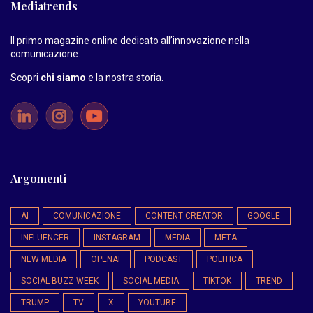
Mediatrends
Il primo magazine online dedicato all’innovazione nella
comunicazione.
Scopri
chi siamo
e la nostra storia
.
Argomenti
AI
COMUNICAZIONE
CONTENT CREATOR
GOOGLE
INFLUENCER
INSTAGRAM
MEDIA
META
NEW MEDIA
OPENAI
PODCAST
POLITICA
SOCIAL BUZZ WEEK
SOCIAL MEDIA
TIKTOK
TREND
TRUMP
TV
X
YOUTUBE