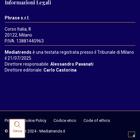
Informazioni Legali
Phrase s.r.l.
Corso Italia, 8
20122, Milano
P.IVA: 13881440963
Mediatrends
è una testata registrata presso il Tribunale di Milano
il 21/07/2025.
Direttore responsabile:
Alessandro Pavanati
Direttore editoriale:
Carlo Castorina
Privacy & Cookie Policy
Codice etico
Code of ethics
© Copyright 2024 - Mediatrends.it
Cerca