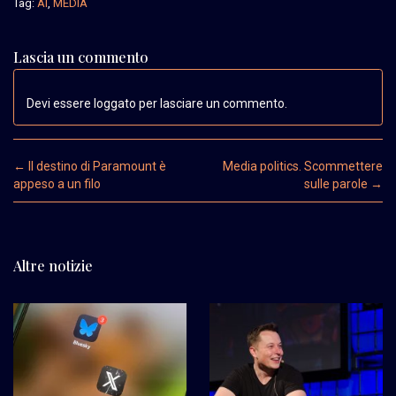
Tag:
AI
,
MEDIA
Lascia un commento
Devi essere loggato per lasciare un commento.
Post navigation
←
Il destino di Paramount è
Media politics. Scommettere
appeso a un filo
sulle parole
→
Altre notizie