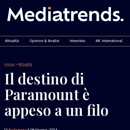
Attualità
Opinioni & Analisi
Interviste
Mt. International
Home
>
Attualità
Il destino di
Paramount è
appeso a un filo
Di
Redazione
Il 08 Giugno, 2024