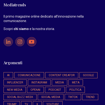
Mediatrends
Il primo magazine online dedicato all’innovazione nella
comunicazione.
Scopri
chi siamo
e la nostra storia
.
Argomenti
AI
COMUNICAZIONE
CONTENT CREATOR
GOOGLE
INFLUENCER
INSTAGRAM
MEDIA
META
NEW MEDIA
OPENAI
PODCAST
POLITICA
SOCIAL BUZZ WEEK
SOCIAL MEDIA
TIKTOK
TREND
TRUMP
TV
X
YOUTUBE