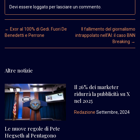
Devi essere loggato per lasciare un commento.
Post navigation
←
Exor al 100% di Gedi. Fuori De
Il fallimento del giornalismo
Benedetti e Perrone
intrappolato nell’AI: il caso BNN
Breaking
→
Altre notizie
Il 26% dei marketer
ridurrà la pubblicità su X
nel 2025
Redazione
Settembre, 2024
Le nuove regole di Pete
Hegseth al Pentagono