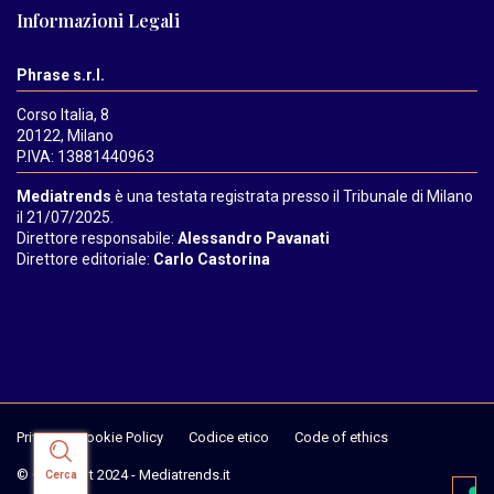
Informazioni Legali
Phrase s.r.l.
Corso Italia, 8
20122, Milano
P.IVA: 13881440963
Mediatrends
è una testata registrata presso il Tribunale di Milano
il 21/07/2025.
Direttore responsabile:
Alessandro Pavanati
Direttore editoriale:
Carlo Castorina
Privacy & Cookie Policy
Codice etico
Code of ethics
© Copyright 2024 - Mediatrends.it
Cerca