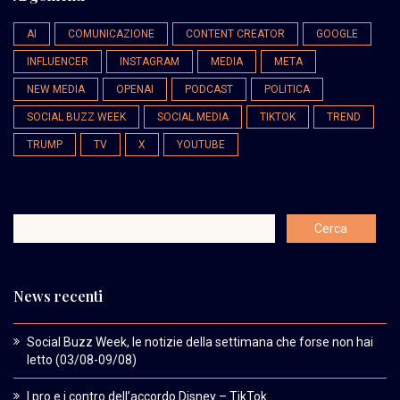
AI
COMUNICAZIONE
CONTENT CREATOR
GOOGLE
INFLUENCER
INSTAGRAM
MEDIA
META
NEW MEDIA
OPENAI
PODCAST
POLITICA
SOCIAL BUZZ WEEK
SOCIAL MEDIA
TIKTOK
TREND
TRUMP
TV
X
YOUTUBE
News recenti
Social Buzz Week, le notizie della settimana che forse non hai
letto (03/08-09/08)
I pro e i contro dell’accordo Disney – TikTok