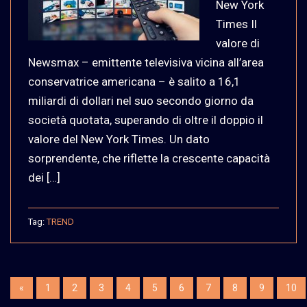
New York
Times Il
valore di
Newsmax – emittente televisiva vicina all’area
conservatrice americana – è salito a 16,1
miliardi di dollari nel suo secondo giorno da
società quotata, superando di oltre il doppio il
valore del New York Times. Un dato
sorprendente, che riflette la crescente capacità
dei […]
Tag:
TREND
«
1
2
3
4
5
6
7
8
9
10