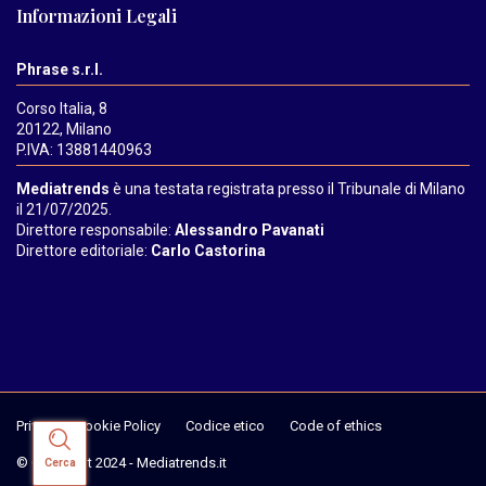
Informazioni Legali
Phrase s.r.l.
Corso Italia, 8
20122, Milano
P.IVA: 13881440963
Mediatrends
è una testata registrata presso il Tribunale di Milano
il 21/07/2025.
Direttore responsabile:
Alessandro Pavanati
Direttore editoriale:
Carlo Castorina
Privacy & Cookie Policy
Codice etico
Code of ethics
© Copyright 2024 - Mediatrends.it
Cerca