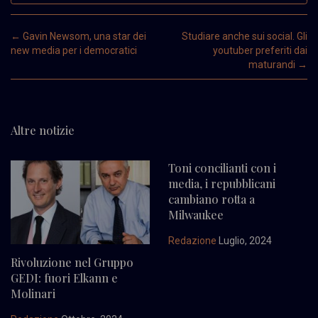
Post navigation
←
Gavin Newsom, una star dei
Studiare anche sui social. Gli
new media per i democratici
youtuber preferiti dai
maturandi
→
Altre notizie
Toni concilianti con i
media, i repubblicani
cambiano rotta a
Milwaukee
Redazione
Luglio, 2024
Rivoluzione nel Gruppo
GEDI: fuori Elkann e
Molinari