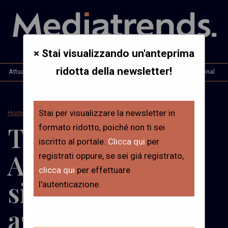
× Stai visualizzando un'anteprima
ridotta della newsletter!
Attualità
Opinioni & Analisi
Interviste
Mt. International
Stai per visualizzare la newsletter in
Home
>
Attualità
Trends – Los
formato ridotto, poiché non ti sei
iscritto al portale.
Clicca qui
per
Angeles: il
registrati oppure, se sei giá registrato,
clicca qui
per effettuare
silenzio delle
l'autenticazione.
aziende