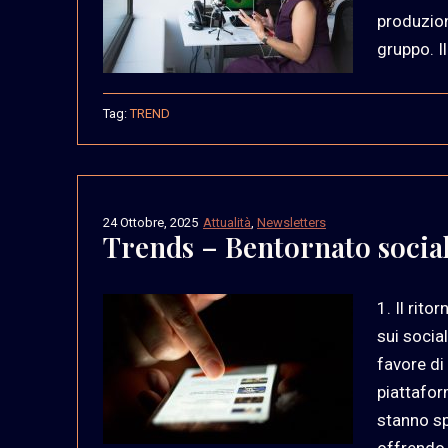
produzion
gruppo. I
Tag:
TREND
24 Ottobre, 2025
Attualità
,
Newsletters
Trends – Bentornato social
1. Il rito
sui socia
favore di
piattafo
stanno sp
offrendo 