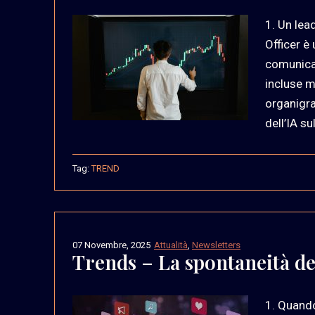
1. Un lea
Officer è
comunicaz
incluse m
organigr
dell’IA su
Tag:
TREND
07 Novembre, 2025
Attualità
,
Newsletters
Trends – La spontaneità d
1. Quando