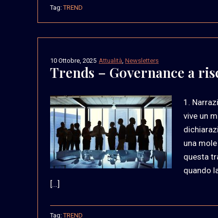
Tag:
TREND
10 Ottobre, 2025
Attualità
,
Newsletters
Trends – Governance a ris
1. Narraz
vive un m
dichiaraz
una mole 
questa tr
quando la
[…]
Tag:
TREND