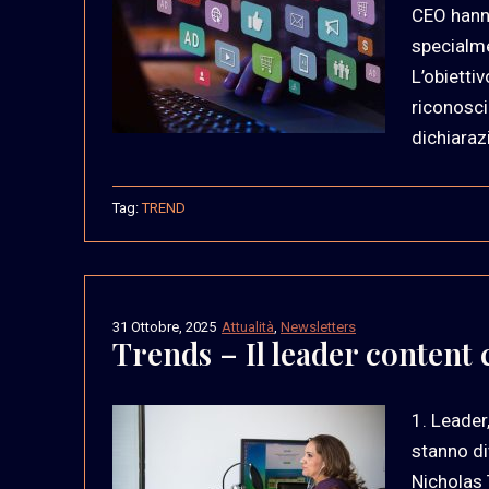
CEO hanno
specialme
L’obiettiv
riconoscib
dichiarazi
Tag:
TREND
31 Ottobre, 2025
Attualità
,
Newsletters
Trends – Il leader content 
1. Leader
stanno div
Nicholas 