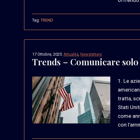
Tag:
TREND
17 Ottobre, 2025
Attualità
,
Newsletters
Trends – Comunicare solo g
1. Le azi
american
tratta, sc
Stati Uni
come annu
con l’amm