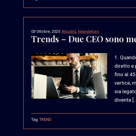
03 Ottobre, 2025
Attualità
,
Newsletters
Trends – Due CEO sono me
1. Quando
diretto e
fino al 45
vertice, 
sia legat
diventa [
Tag:
TREND