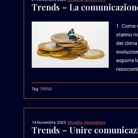
Trends – La comunicazione 
1. Come c
stanno ri
del clima
evoluzion
esporre l
resoconti
Tag:
TREND
14 Novembre, 2025
Attualità
,
Newsletters
Trends – Unire comunicaz