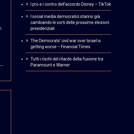
I pro e i contro dell’accordo Disney – TikTok
I social media democratici stanno già
cambiando le sorti delle prossime elezioni
,
presidenziali
The Democrats’ civil war over Israel is
getting worse – Financial Times
Tutti i rischi del ritardo della fusione tra
Paramount e Warner