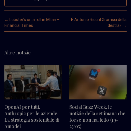
Post navigation
←
Lobster’s on a roll in Milan –
È Antonio Ricci il Gramsci della
Financial Times
destra?
→
Altre notizie
OpenAI per tutti,
Social Buzz Week, le
Anthropic per le aziende.
notizie della settimana che
La strategia sostenibile di
forse non hai letto (19-
Amodei
25/05)