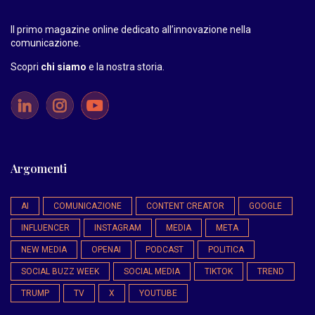
Il primo magazine online dedicato all’innovazione nella
comunicazione.
Scopri
chi siamo
e la nostra storia
.
Argomenti
AI
COMUNICAZIONE
CONTENT CREATOR
GOOGLE
INFLUENCER
INSTAGRAM
MEDIA
META
NEW MEDIA
OPENAI
PODCAST
POLITICA
SOCIAL BUZZ WEEK
SOCIAL MEDIA
TIKTOK
TREND
TRUMP
TV
X
YOUTUBE