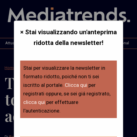
× Stai visualizzando un'anteprima
ridotta della newsletter!
Attualità
Opinioni & Analisi
Interviste
Mt. International
Stai per visualizzare la newsletter in
Home
>
Attualità
Trends – È
formato ridotto, poiché non ti sei
iscritto al portale.
Clicca qui
per
tornato il brand
registrati oppure, se sei giá registrato,
clicca qui
per effettuare
activism
l'autenticazione.
Di
Redazione
Il 30 Gennaio, 2026