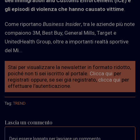
dell’Immigration and Customs Enforcement (ICE) e
gli episodi di violenza che hanno causato vittime
.
Come riportano
Business Insider
, tra le aziende più note
compaiono 3M, Best Buy, General Mills, Target e
UnitedHealth Group, oltre a importanti realtà sportive
del Mi...
Stai per visualizzare la newsletter in formato ridotto,
poiché non ti sei iscritto al portale.
Clicca qui
per
registrati oppure, se sei giá registrato,
clicca qui
per
effettuare l'autenticazione.
Tag:
TREND
Lascia un commento
Devi essere loggato per lasciare un commento.