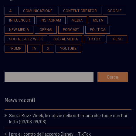
AI
COMUNICAZIONE
CONTENT CREATOR
GOOGLE
INFLUENCER
INSTAGRAM
MEDIA
META
NEW MEDIA
OPENAI
PODCAST
POLITICA
SOCIAL BUZZ WEEK
SOCIAL MEDIA
TIKTOK
TREND
TRUMP
TV
X
YOUTUBE
News recenti
Social Buzz Week, le notizie della settimana che forse non hai
letto (03/08-09/08)
I pro e i contro dell’accordo Disney – TikTok