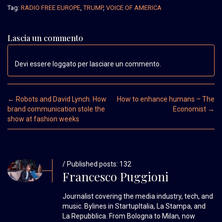
Tag:
RADIO FREE EUROPE
,
TRUMP
,
VOICE OF AMERICA
Lascia un commento
Devi essere loggato per lasciare un commento.
Post navigation
←
Robots and David Lynch. How
How to enhance humans – The
brand communication stole the
Economist
→
show at fashion weeks
/ Published posts: 132
Francesco Puggioni
Journalist covering the media industry, tech, and
music. Bylines in StartupItalia, La Stampa, and
La Repubblica. From Bologna to Milan, now