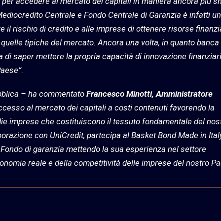
 per accedere al mercato dei capitali in maniera ancora più sn
ediocredito Centrale e Fondo Centrale di Garanzia è infatti u
e il rischio di credito e alle imprese di ottenere risorse finanz
a quelle tipiche del mercato. Ancora una volta, in quanto banca
a di saper mettere la propria capacità di innovazione finanziari
Paese”
.
pubblica – ha commentato
Francesco Minotti, Amministratore
ccesso al mercato dei capitali a costi contenuti favorendo la
edie imprese che costituiscono il tessuto fondamentale del nos
borazione con UniCredit, partecipa al Basket Bond Made in Ital
l Fondo di garanzia mettendo la sua esperienza nel settore
’economia reale e della competitività delle imprese del nostro P