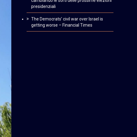
cambiando le sorti delle prossime elezioni
presidenziali
The Democrats’ civil war over Israel is
getting worse – Financial Times