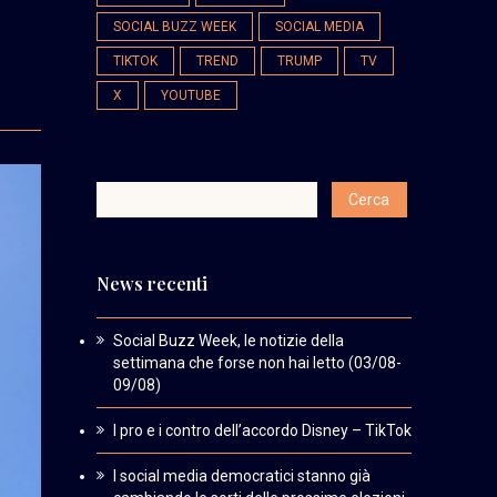
SOCIAL BUZZ WEEK
SOCIAL MEDIA
TIKTOK
TREND
TRUMP
TV
X
YOUTUBE
News recenti
Social Buzz Week, le notizie della
settimana che forse non hai letto (03/08-
09/08)
I pro e i contro dell’accordo Disney – TikTok
I social media democratici stanno già