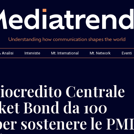
Understanding how communication shapes the world
 Analisi
Interviste
Mt. International
Mt. Network
Eventi
iocredito Centrale
ket Bond da 100
per sostenere le PM