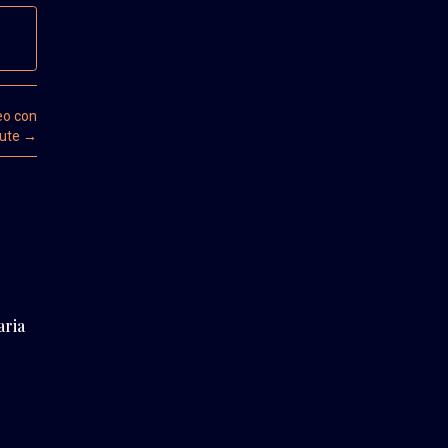
eo con
lute
→
aria
r