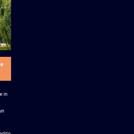
re
e in
un
redito