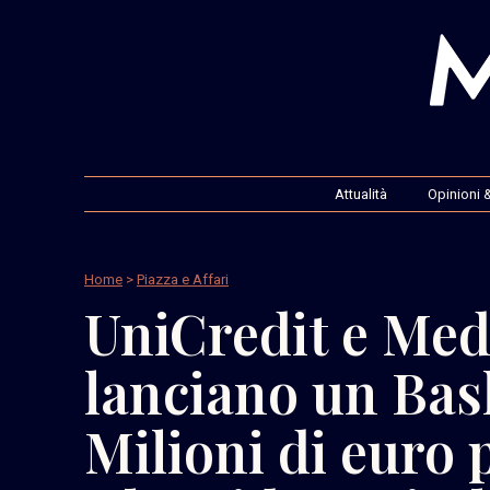
Attualità
Opinioni &
Home
>
Piazza e Affari
UniCredit e Med
lanciano un Bas
Milioni di euro 