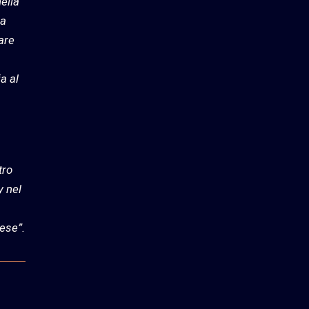
ella
na
iare
a al
tro
y nel
aese”.