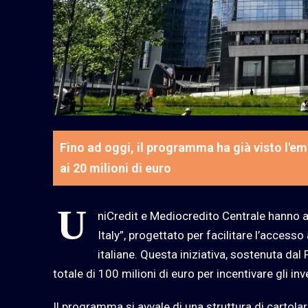
Fino ad oggi, il programma ha già visto l'e
ai 20 milioni di euro
U
niCredit e Mediocredito Centrale hanno 
Italy”, progettato per facilitare l’accesso
italiane. Questa iniziativa, sostenuta dal
totale di 100 milioni di euro per incentivare gli i
Il programma si avvale di una struttura di cartolari