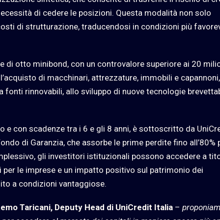
necessità di cedere le posizioni. Questa modalità non solo
osti di strutturazione, traducendosi in condizioni più favore
e di otto minibond, con un controvalore superiore ai 20 milio
 l’acquisto di macchinari, attrezzature, immobili e capannoni,
a fonti rinnovabili, allo sviluppo di nuove tecnologie brevettab
uro e con scadenze tra i 6 e gli 8 anni, è sottoscritto da UniCr
ondo di Garanzia, che assorbe le prime perdite fino all’80% p
lessivo, gli investitori istituzionali possono accedere a tito
 per le imprese e un impatto positivo sul patrimonio dei
dito a condizioni vantaggiose.
emo Taricani, Deputy Head di UniCredit Italia
–
proponia