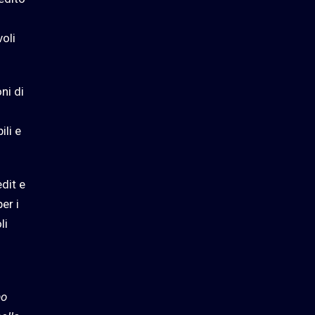
voli
ni di
ili e
edit e
er i
li
mo