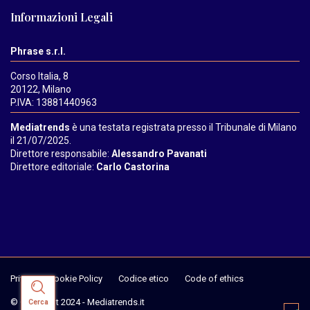
Informazioni Legali
Phrase s.r.l.
Corso Italia, 8
20122, Milano
P.IVA: 13881440963
Mediatrends
è una testata registrata presso il Tribunale di Milano
il 21/07/2025.
Direttore responsabile:
Alessandro Pavanati
Direttore editoriale:
Carlo Castorina
Privacy & Cookie Policy
Codice etico
Code of ethics
© Copyright 2024 - Mediatrends.it
Cerca