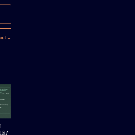
kout
→
l
ltà?