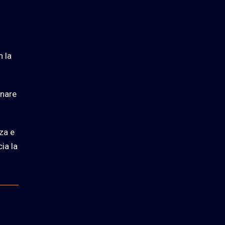
n la
inare
za e
ia la