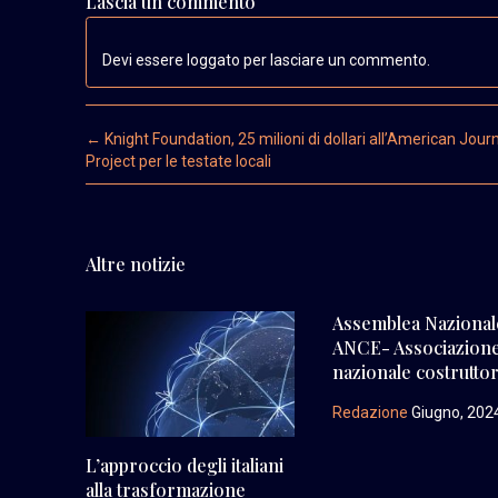
Lascia un commento
Devi essere loggato per lasciare un commento.
Post navigation
←
Knight Foundation, 25 milioni di dollari all’American Jour
Project per le testate locali
Altre notizie
Assemblea Nazional
ANCE- Associazion
nazionale costruttori
Redazione
Giugno, 202
L’approccio degli italiani
alla trasformazione