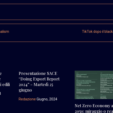
nalism
TikTok dopo il blac
e
Presentazione SACE
e
“Doing Export Report
 edili
2024” – Martedì 25
giugno
4
Redazione
Giugno, 2024
Net Zero Economy a
2050: miraggio o rea