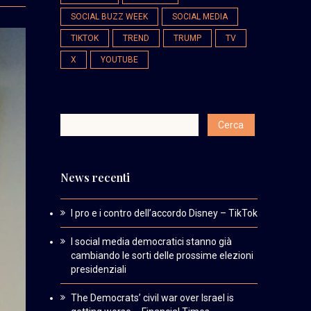
SOCIAL BUZZ WEEK
SOCIAL MEDIA
TIKTOK
TREND
TRUMP
TV
X
YOUTUBE
News recenti
I pro e i contro dell’accordo Disney – TikTok
I social media democratici stanno già
cambiando le sorti delle prossime elezioni
presidenziali
The Democrats’ civil war over Israel is