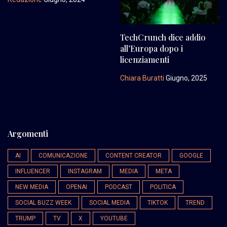
TechCrunch dice addio
all’Europa dopo i
licenziamenti
Chiara Buratti
Giugno, 2025
Argomenti
AI
COMUNICAZIONE
CONTENT CREATOR
GOOGLE
INFLUENCER
INSTAGRAM
MEDIA
META
NEW MEDIA
OPENAI
PODCAST
POLITICA
SOCIAL BUZZ WEEK
SOCIAL MEDIA
TIKTOK
TREND
TRUMP
TV
X
YOUTUBE