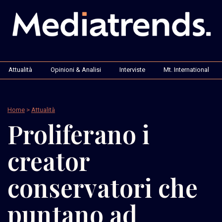
Attualità
Opinioni & Analisi
Interviste
Mt. International
Home
>
Attualità
Proliferano i
creator
conservatori che
puntano ad