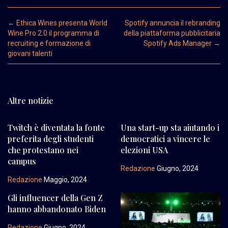
Post navigation
←
Ethica Wines presenta World
Spotify annuncia il rebranding
Wine Pro 2.0 il programma di
della piattaforma pubblicitaria
recruiting e formazione di
Spotify Ads Manager
→
giovani talenti
Altre notizie
Twitch è diventata la fonte
Una start-up sta aiutando i
preferita degli studenti
democratici a vincere le
che protestano nei
elezioni USA
campus
Redazione
Giugno, 2024
Redazione
Maggio, 2024
Gli influencer della Gen Z
hanno abbandonato Biden
Redazione
Giugno, 2024