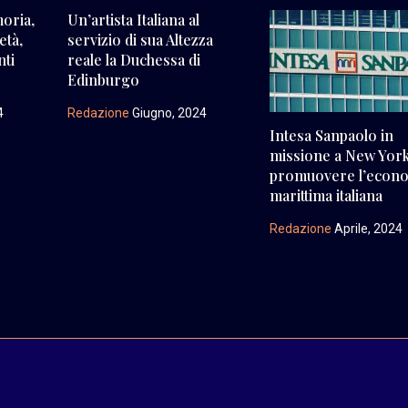
moria,
Un’artista Italiana al
età,
servizio di sua Altezza
nti
reale la Duchessa di
Edinburgo
4
Redazione
Giugno, 2024
Intesa Sanpaolo in
missione a New Yor
promuovere l’econ
marittima italiana
Redazione
Aprile, 2024