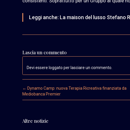
consistenti. Soprattutto per un Gruppo al quale non
Leggi anche:
La maison del lusso Stefano Ri
Lascia un commento
Devi essere loggato per lasciare un commento.
Post navigation
←
Dynamo Camp: nuova Terapia Ricreativa finanziata da
Mediobanca Premier
Altre notizie