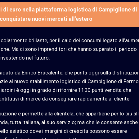
ni di euro nella piattaforma logistica di Campiglione di
 conquistare nuovi mercati all’estero
icolarmente brillante, per il calo dei consumi legato all’aum
itiche. Ma ci sono imprenditori che hanno superato il periodo
nvestendo nel futuro.
guidato da Enrico Bracalente, che punta oggi sulla distribuzio
razie al nuovo stabilimento logistico di Campiglione di Fermo,
Giardini è oggi in grado di rifornire 1100 punti vendita che
ntitativi di merce da consegnare rapidamente al cliente.
buzione e permette alla clientela, che appartiene per lo più al
da, tutta italiana, al suo servizio; ma che le consente anche 
uello asiatico dove i margini di crescita possono essere