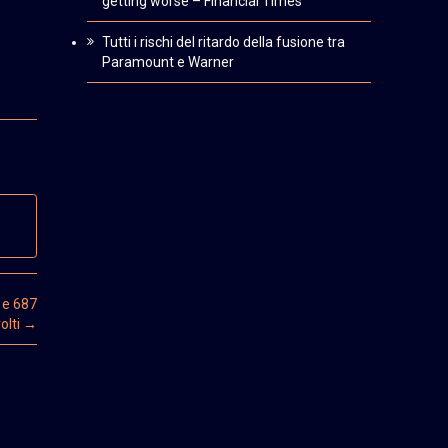
getting worse – Financial Times
Tutti i rischi del ritardo della fusione tra
Paramount e Warner
 e 687
olti
→