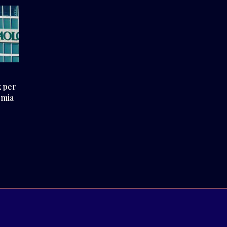
k per
omia