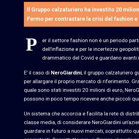
Il Gruppo calzaturiero ha investito 20 milio
Fermo per contrastare la crisi del fashion e
P
er il settore fashion non è un periodo part
dell’inflazione e per le incertezze geopol
drammatico del Covid e guardano avanti i
E’ il caso di
NeroGiardini
, il gruppo calzaturiero 
per allargare il proprio mercato di riferimento. G
quale sono stati investiti 20 milioni di euro, Nero
possono in poco tempo ricevere anche piccoli qua
Un sistema che accorcia e facilita la rete di distri
classe media, di considerare NeroGiardini un’azien
guardare in futuro a nuovi mercati, soprattutto q