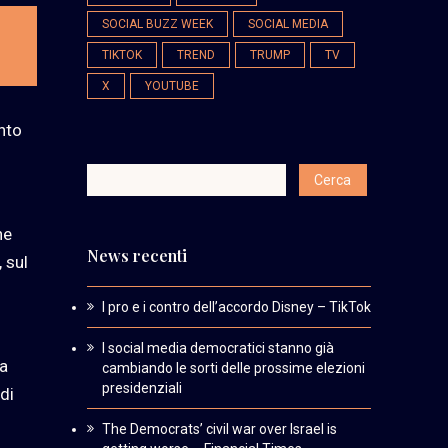
SOCIAL BUZZ WEEK
SOCIAL MEDIA
TIKTOK
TREND
TRUMP
TV
X
YOUTUBE
ento
ne
News recenti
 sul
I pro e i contro dell’accordo Disney – TikTok
I social media democratici stanno già
la
cambiando le sorti delle prossime elezioni
presidenziali
di
The Democrats’ civil war over Israel is