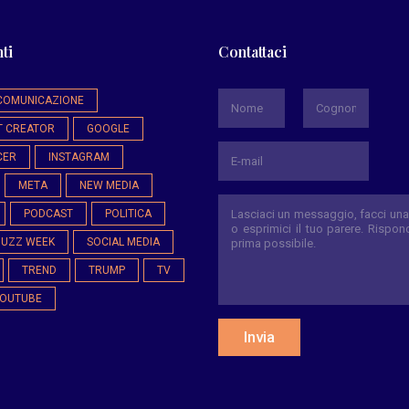
ti
Contattaci
*
COMUNICAZIONE
T CREATOR
GOOGLE
Nome
Cognome
CER
INSTAGRAM
META
NEW MEDIA
PODCAST
POLITICA
BUZZ WEEK
SOCIAL MEDIA
TREND
TRUMP
TV
OUTUBE
Invia