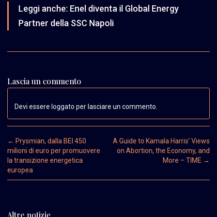
Leggi anche:
Enel diventa il Global Energy
Partner della SSC Napoli
Lascia un commento
Devi essere loggato per lasciare un commento.
Post navigation
←
Prysmian, dalla BEI 450
A Guide to Kamala Harris’ Views
milioni di euro per promuovere
on Abortion, the Economy, and
la transizione energetica
More – TIME
→
europea
Altre notizie