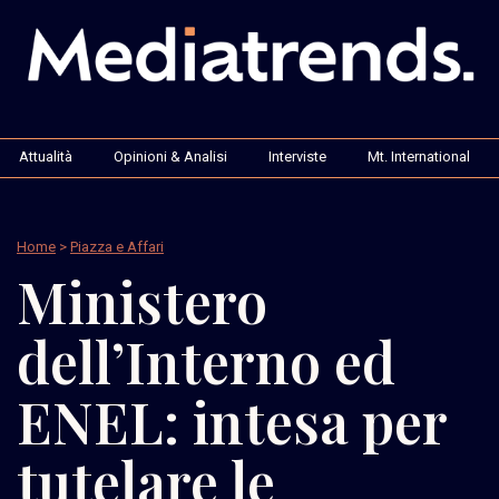
Attualità
Opinioni & Analisi
Interviste
Mt. International
Home
>
Piazza e Affari
Ministero
dell’Interno ed
ENEL: intesa per
tutelare le