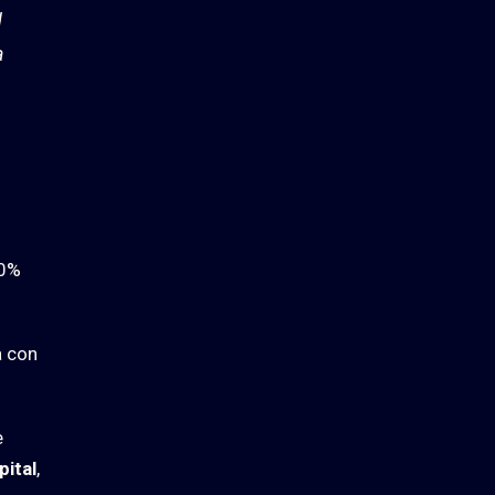
d
a
30%
a con
e
pital
,