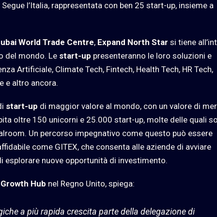
. Segue l’Italia, rappresentata con ben 25 start-up, insieme a
ubai World Trade Centre
,
Expand North Star
si tiene all’i
co del mondo. Le
start-up
presenteranno le loro soluzioni e
enza Artificiale, Climate Tech, Fintech, Health Tech, HR Tech,
e e altro ancora.
di
start-up
di maggior valore al mondo, con un valore di me
ospita oltre 150 unicorni e 25.000 start-up, molte delle quali s
Dealroom. Un percorso impegnativo come questo può essere
ffidabile come GITEX, che consenta alle aziende di avviare
di esplorare nuove opportunità di investimento.
 Growth Hub
nel Regno Unito, spiega:
giche a più rapida crescita parte della delegazione di