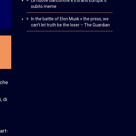
Le nuove banconote e il brand Europa. È
subito meme
In the battle of Elon Musk v the press, we
can’t let truth be the loser – The Guardian
-
 che
, di
art-