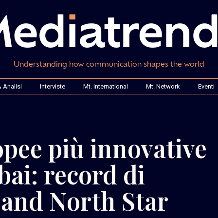
Understanding how communication shapes the world
 Analisi
Interviste
Mt. International
Mt. Network
Eventi
opee più innovative
ai: record di
pand North Star