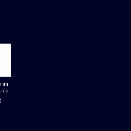
a un
colo
5