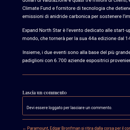
dollari di valutazione e quasi tre milioni di clienti,
Climate Fund e fornitore di tecnologia che detien
emissioni di anidride carbonica per sostenere l’i
Expand North Star è l’evento dedicato alle start-u
mondo, che tornerà per la sua 44a edizione dal 1
Insieme, i due eventi sono alla base del più gra
padiglioni con 6.700 aziende espositrici provenien
Lascia un commento
Devi essere loggato per lasciare un commento.
Post navigation
←
Paramount, Edgar Bronfman si ritira dalla corsa per il con