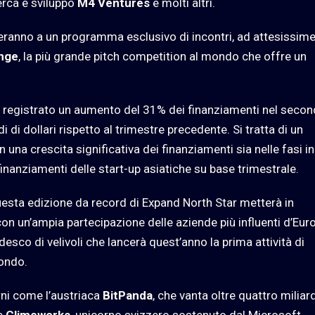
cerca e sviluppo
M4 Ventures
e molti altri.
iperanno a un programma esclusivo di incontri, ad attesissim
nge
, la più grande pitch competition al mondo che offre un
registrato un aumento del 31% dei finanziamenti nel seco
di dollari rispetto al trimestre precedente. Si tratta di un
na crescita significativa dei finanziamenti sia nelle fasi ini
 finanziamenti delle start-up asiatiche su base trimestrale.
questa edizione da record di Expand North Star metterà in
 con un’ampia partecipazione delle aziende più influenti d’Eur
desco di velivoli che lancerà quest’anno la prima attività di
mondo.
ni come l’austriaca
BitPanda
, che vanta oltre quattro miliard