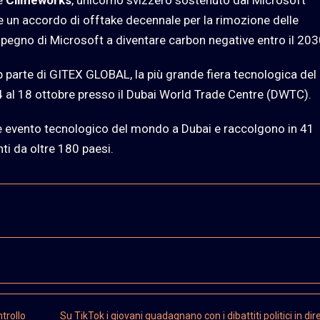
 e
Climeworks
, unicorno svizzero sostenuto dal Microsoft
e un accordo di offtake decennale per la rimozione delle
mpegno di Microsoft a diventare carbon negative entro il 203
p parte di GITEX GLOBAL, la più grande fiera tecnologica del
4 al 18 ottobre presso il Dubai World Trade Centre (DWTC).
nde evento tecnologico del mondo a Dubai e raccolgono in 41
ti da oltre 180 paesi.
trollo
Su TikTok i giovani guadagnano con i dibattiti politici in dir