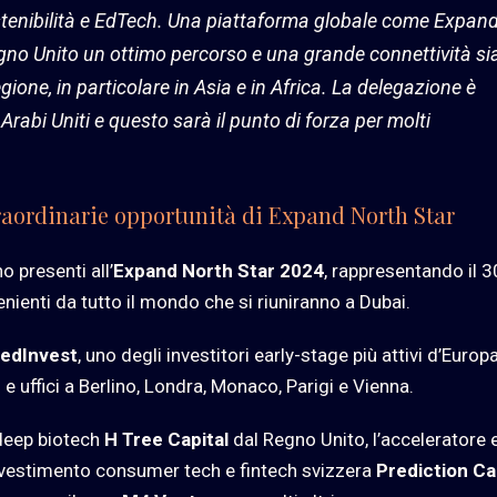
tenibilità e EdTech.
Una piattaforma globale come Expan
egno Unito un ottimo percorso e una grande connettività si
regione, in particolare in Asia e in Africa. La delegazione è
Arabi Uniti e questo sarà il punto di forza per molti
straordinarie opportunità di Expand North Star
o presenti all’
Expand North Star 2024
, rappresentando il 
enienti da tutto il mondo che si riuniranno a Dubai.
edInvest
, uno degli investitori early-stage più attivi d’Europ
 e uffici a Berlino, Londra, Monaco, Parigi e Vienna.
o deep biotech
H Tree Capital
dal Regno Unito, l’acceleratore 
 investimento consumer tech e fintech svizzera
Prediction Ca