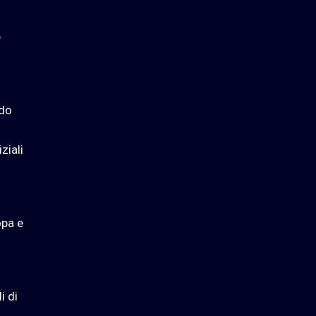
e
ndo
ziali
opa e
i di