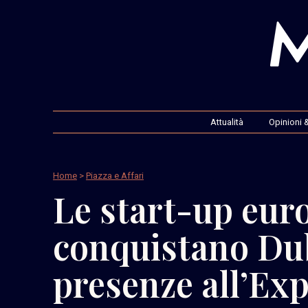
Attualità
Opinioni &
Home
>
Piazza e Affari
Le start-up eur
conquistano Dub
presenze all’Ex