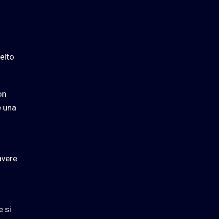
celto
on
e una
avere
e si