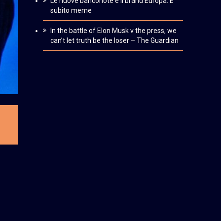
Le nuove banconote e il brand Europa. È
subito meme
In the battle of Elon Musk v the press, we
can’t let truth be the loser – The Guardian