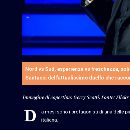
Nord vs Sud, esperienza vs freschezza, soli
Santucci dell'attualissimo duello che raccon
Immagine di copertina: Gerry Scotti. Fonte: Flickr
D
a mesi sono i protagonisti di una delle p
italiana.