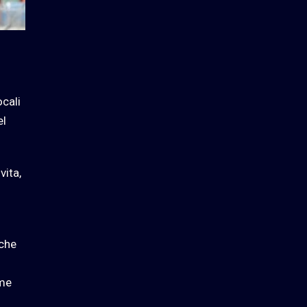
ocali
el
vita,
 che
ome