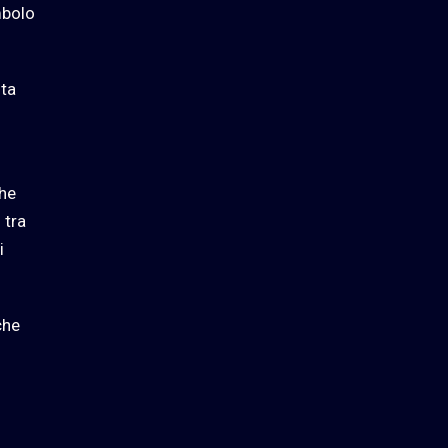
mbolo
ota
che
 tra
i
che