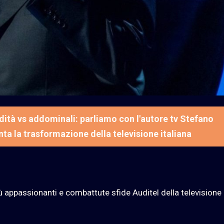
dità vs addominali: parliamo con l'autore tv Stefano
ta la trasformazione della televisione italiana
iù appassionanti e combattute sfide Auditel della televisione