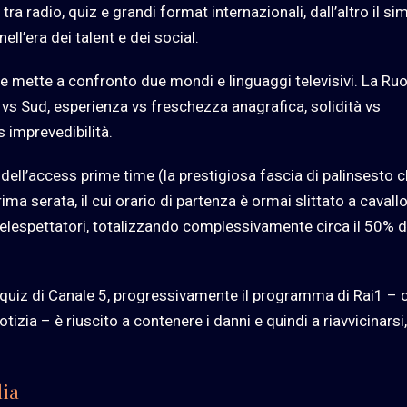
tra radio, quiz e grandi format internazionali, dall’altro il si
nell’era dei talent e dei social.
e mette a confronto due mondi e linguaggi televisivi. La Ru
d vs Sud, esperienza vs freschezza anagrafica, solidità vs
 imprevedibilità.
ell’access prime time (la prestigiosa fascia di palinsesto 
ima serata, il cui orario di partenza è ormai slittato a cavallo
i telespettatori, totalizzando complessivamente circa il 50% d
co quiz di Canale 5, progressivamente il programma di Rai1 – 
tizia – è riuscito a contenere i danni e quindi a riavvicinarsi,
lia