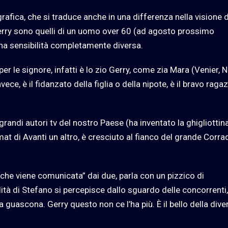
rafica, che si traduce anche in una differenza nella visione 
Gerry sono quelli di un uomo over 60 (ad agosto prossimo
una sensibilità completamente diversa.
r le signore, infatti è lo zio Gerry, come zia Mara (Venier, N
ece, è il fidanzato della figlia o della nipote, è il bravo raga
 grandi autori tv del nostro Paese (ha inventato la ghigliottin
mat di Avanti un altro, è cresciuto al fianco del grande Corra
 che viene comunicata” dai due, parla con un pizzico di
ità di Stefano si percepisce dallo sguardo delle concorrenti,
ia guascona. Gerry questo non ce l’ha più. È il bello della dive