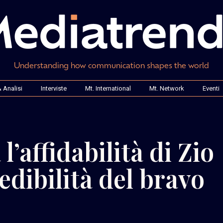
Understanding how communication shapes the world
 Analisi
Interviste
Mt. International
Mt. Network
Eventi
 l’affidabilità di Zio
edibilità del bravo