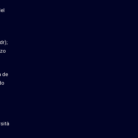
del
dr);
zzo
a de
do
rsità