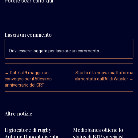
Potete scaricarlo
Qui
Lascia un commento
Devi essere loggato per lasciare un commento.
Post navigation
←
Dal 7 al 9 maggio un
Studio è la nuova piattaforma
convegno per il 50esimo
alimentata dall’AI di Witailer
→
anniversario del CRT
Altre notizie
Il giocatore di rugby
Mediobanca ottiene lo
Antoine Dupont diventa
status di BTP specialist