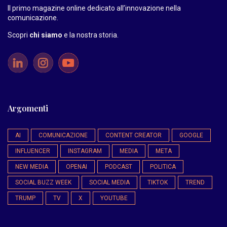
Il primo magazine online dedicato all’innovazione nella
comunicazione.
Scopri
chi siamo
e la nostra storia
.
Argomenti
AI
COMUNICAZIONE
CONTENT CREATOR
GOOGLE
INFLUENCER
INSTAGRAM
MEDIA
META
NEW MEDIA
OPENAI
PODCAST
POLITICA
SOCIAL BUZZ WEEK
SOCIAL MEDIA
TIKTOK
TREND
TRUMP
TV
X
YOUTUBE