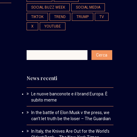
SOCIAL BUZZ WEEK
SOCIAL MEDIA
TIKTOK
TREND
TRUMP
TV
X
YOUTUBE
News recenti
Le nuove banconote e il brand Europa. È
subito meme
In the battle of Elon Musk v the press, we
can’t let truth be the loser – The Guardian
In Italy, the Knives Are Out for the World’s