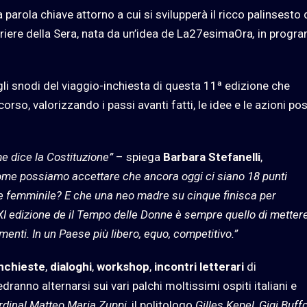
parola chiave attorno a cui si svilupperà il ricco palinsesto d
orriere della Sera, nata da un’idea de La27esimaOra
,
in progr
li snodi del viaggio-inchiesta di questa 11ª edizione che
o, valorizzando i passi avanti fatti, le idee e le azioni poss
me dice la Costituzione”
– spiega
Barbara Stefanelli
,
me possiamo accettare che ancora oggi ci siano 18 punti
 e femminile? E che una neo madre su cinque finisca per
l’XI edizione de il Tempo delle Donne è sempre quello di metter
menti. In un Paese più libero, equo, competitivo.”
inchieste
,
dialoghi
,
workshop
,
incontri letterari
di
dranno alternarsi sui vari palchi moltissimi ospiti italiani e
rdinal Matteo Maria Zuppi
, il politologo
Gilles Kepel, Gigi Buff