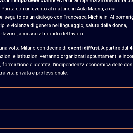
ivo,
il Tempo delle Donne
vivrà un’anteprima all’Università de
a Parità con un evento al mattino in Aula Magna, a cui
rde, seguito da un dialogo con Francesca Michielin. Al pomeri
pi e violenza di genere nel linguaggio, salute della donna,
à e lavoro, accesso al mondo del lavoro.
una volta Milano con decine di
eventi diffusi
. A partire dal
4
ciazioni e istituzioni verranno organizzati appuntamenti e inco
 formazione e identità; l’indipendenza economica delle don
 tra vita privata e professionale.