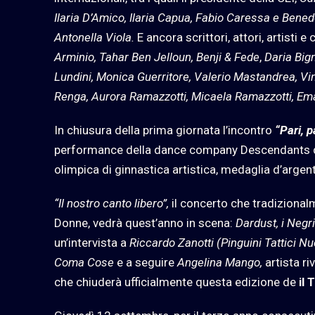
Ilaria D’Amico, Ilaria Capua, Fabio Caressa e Benede
Antonella Viola.
E ancora scrittori, attori, artisti e c
Arminio, Tahar Ben Jelloun, Benji & Fede
,
Daria Bign
Lundini, Monica Guerritore, Valerio Mastandrea, Vin
Renga, Aurora Ramazzotti, Micaela Ramazzotti, Ema
In chiusura della prima giornata l’incontro
“Pari, p
performance della dance company Descendants di
olimpica di ginnastica artistica, medaglia d’argent
“Il nostro canto libero”,
il concerto che tradizional
Donne, vedrà quest’anno in scena:
Dardust,
i Negr
un’intervista a
Riccardo Zanotti (Pinguini Tattici Nu
Coma Cose
e a seguire
Angelina Mango,
artista ri
che chiuderà ufficialmente questa edizione de
il