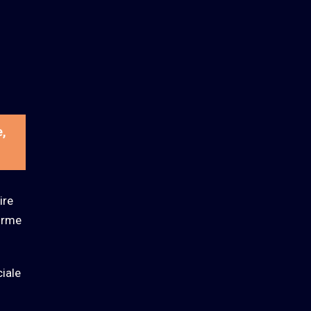
e,
ire
firme
ciale