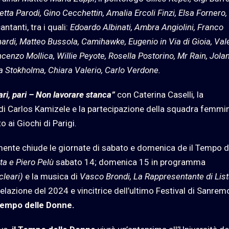
tta Parodi, Gino Cecchettin, Amalia Ercoli Finzi, Elsa Fornero,
antanti, tra i quali:
Edoardo Albinati, Ambra Angiolini, Franco
ardi, Matteo Bussola, Camihawke, Eugenio in Via di Gioia, Val
cenzo Mollica, Willie Peyote, Rosella Postorino, Mr Rain, Jola
 Stokholma, Chiara Valerio, Carlo Verdone.
ari, pari – Non lavorare stanca”
con Caterina Caselli
,
la
 Carlos Kamizele e la partecipazione della squadra femmin
o ai Giochi di Parigi.
mente chiude le giornate di sabato e domenica de il Tempo d
ita e Piero Pelù
sabato 14; domenica 15 in programma
cleari)
e la musica di
Vasco Brondi, La Rappresentante di Lista
velazione del 2024 e vincitrice dell’ultimo Festival di Sanrem
 Tempo delle Donne.