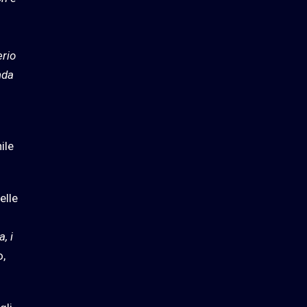
erio
nda
ile
elle
, i
o,