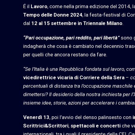
É il
Lavoro
, come nella prima edizione del 2014, la 
Tempo delle Donne
2024
, la festa-festival di C
dal
12 al 15 settembre in Triennale Milano
.
“Pari occupazione, pari reddito, pari libertà”
sono g
indagherà che cosa è cambiato nel decennio trascors
per quelli che ancora restano da fare.
“Se l’Italia è una Repubblica fondata sul lavoro, co
vicedirettrice vicaria di Corriere della Sera
–
co
percentuali di distanza tra l’occupazione maschile
dimettersi? Il desiderio della nostra inchiesta per 
insieme idee, storie, azioni per accelerare i cambia
Venerdì 13
, poi l’avvio del denso palinsesto con
Scrittrici&Scrittori
,
spettacoli e concerti
che ve
internazionali, tra i quali il presidente della CEI,
Ca