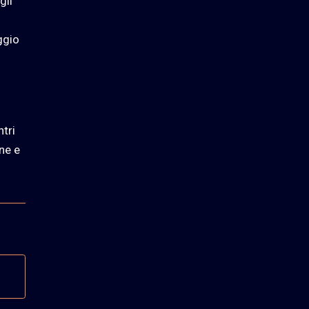
gli
ggio
ntri
ne e