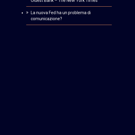
Oldest Bank – The New York Times
La nuova Fed ha un problema di
comunicazione?