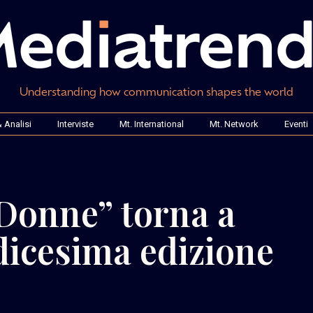
Understanding how communication shapes the world
 Analisi
Interviste
Mt. International
Mt. Network
Eventi
 Donne” torna a
dicesima edizione