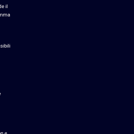
e il
amma
ibili
e
on e