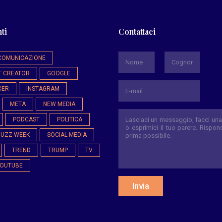
ti
Contattaci
*
COMUNICAZIONE
T CREATOR
GOOGLE
Nome
Cognome
CER
INSTAGRAM
META
NEW MEDIA
PODCAST
POLITICA
BUZZ WEEK
SOCIAL MEDIA
TREND
TRUMP
TV
OUTUBE
Invia