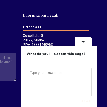
Informazioni Legali
Phrase s.r.l.
Corso Italia, 8
20122, Milano
P.IVA: 13881440963
Mediatrends
è una testata registrata
What do you like about this page?
presso il Tribunale di Milano il 21/07/2025.
Direttore responsabile:
Alessandro
Pavanati
Direttore editoriale:
Carlo Castorina
0 / 400