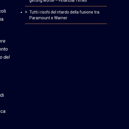
getting worse – Financial Times
oli
Tutti i rischi del ritardo della fusione tra
Paramount e Warner
ia
ere
ento
o del
di
ica