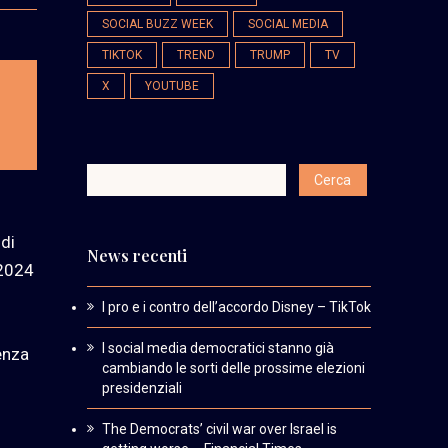
SOCIAL BUZZ WEEK
SOCIAL MEDIA
TIKTOK
TREND
TRUMP
TV
X
YOUTUBE
 di
News recenti
 2024
I pro e i contro dell’accordo Disney – TikTok
I social media democratici stanno già
enza
cambiando le sorti delle prossime elezioni
presidenziali
The Democrats’ civil war over Israel is