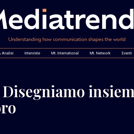
Understanding how communication shapes the world
 Analisi
Interviste
Mt. International
Mt. Network
Eventi
 Disegniamo insie
oro