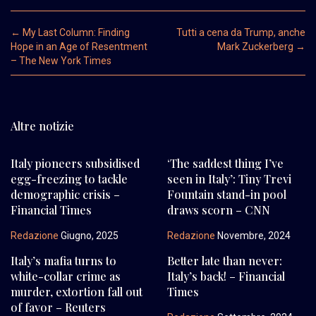
Post navigation
←
My Last Column: Finding
Tutti a cena da Trump, anche
Hope in an Age of Resentment
Mark Zuckerberg
→
– The New York Times
Altre notizie
Italy pioneers subsidised
‘The saddest thing I’ve
egg-freezing to tackle
seen in Italy’: Tiny Trevi
demographic crisis –
Fountain stand-in pool
Financial Times
draws scorn – CNN
Redazione
Giugno, 2025
Redazione
Novembre, 2024
Italy’s mafia turns to
Better late than never:
white-collar crime as
Italy’s back! – Financial
murder, extortion fall out
Times
of favor – Reuters