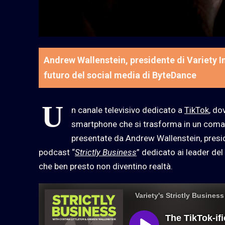
Andrew Wallenstein, presidente di Variety I
futuro del social media di ByteDance
U
n canale televisivo dedicato a
TikTok
, do
smartphone che si trasforma in un coman
presentate da Andrew Wallenstein, presi
podcast “
Strictly Business
” dedicato ai leader de
che ben presto non diventino realtà.