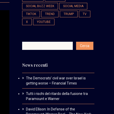
SOCIAL BUZZ WEEK
SOCIAL MEDIA
TIKTOK
TREND
TRUMP
TV
X
YOUTUBE
News recenti
The Democrats’ civil war over Israel is
getting worse – Financial Times
Tutti i rischi del ritardo della fusione tra
Paramount e Warner
David Ellison: In Defense of the