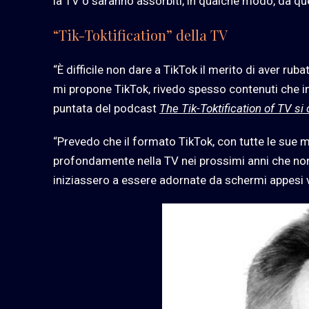
la TV o saranno assorbiti, in qualche modo, da q
“Tik-Toktification” della TV
“È difficile non dare a TikTok il merito di aver rub
mi propone TikTok, rivedo spesso contenuti che i
puntata del podcast
The Tik-Toktification of TV si
“Prevedo che il formato TikTok, con tutte le sue me
profondamente nella TV nei prossimi anni che no
iniziassero a essere adornate da schermi appesi 