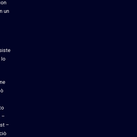
con
n un
siste
 lo
one
uò
to
a –
st –
ciò