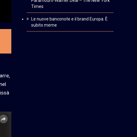
Paramount-Warner Deal – The New York
Times
Le nuove banconote e il brand Europa. È
subito meme
arre,
nel
hissà