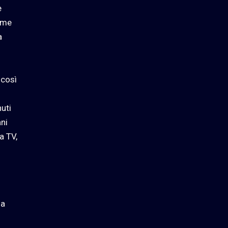
e
r me
a
così
uti
ani
a TV,
 a