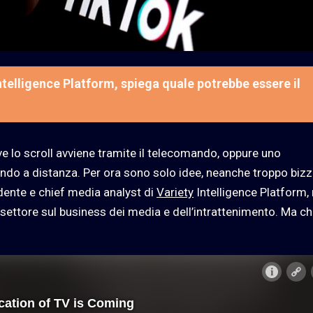
ntelligence Platform, spiega quale potrebbe essere il
ve lo scroll avviene tramite il telecomando, oppure uno
do a distanza. Per ora sono solo idee, neanche troppo bizz
dente e chief media analyst di
Variety
Intelligence Platform, 
l settore sul business dei media e dell’intrattenimento. Ma c