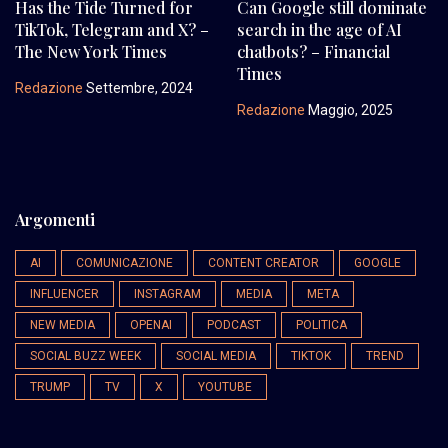
Has the Tide Turned for
Can Google still dominate
TikTok, Telegram and X? –
search in the age of AI
The New York Times
chatbots? – Financial
Times
Redazione
Settembre, 2024
Redazione
Maggio, 2025
Argomenti
AI
COMUNICAZIONE
CONTENT CREATOR
GOOGLE
INFLUENCER
INSTAGRAM
MEDIA
META
NEW MEDIA
OPENAI
PODCAST
POLITICA
SOCIAL BUZZ WEEK
SOCIAL MEDIA
TIKTOK
TREND
TRUMP
TV
X
YOUTUBE