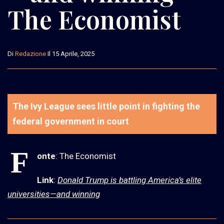
The Economist
Di
Redazione
Il 15 Aprile, 2025
The Ivy League sees little point in fighting the
federal government in court
F
onte
: The Economist
Link
:
Donald Trump is battling America’s elite
universities—and winning