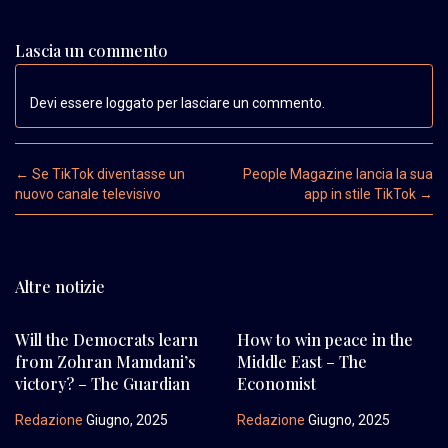
Lascia un commento
Devi essere loggato per lasciare un commento.
Post navigation
←
Se TikTok diventasse un
People Magazine lancia la sua
nuovo canale televisivo
app in stile TikTok
→
Altre notizie
Will the Democrats learn
How to win peace in the
from Zohran Mamdani’s
Middle East – The
victory? – The Guardian
Economist
Redazione
Giugno, 2025
Redazione
Giugno, 2025